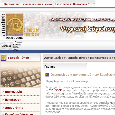
Η Κοινωνία της Πληροφορίας στην Ελλάδα
Επιχειρησιακό Πρόγραμμα "ΚτΠ"
Ψηφιακή
Ελλάδα
Είσοδος
2007-
2013
Γραφείο Τύπου
Αρχική Σελίδα
>
Γραφείο Τύπου
>
Ειδησεογραφία
>
Γενικές
Οι εταιρείες για την ανάπτυξη των Ευρυζωνι
Πηγή Κειμένου:
www.knowhow.gr
Σε τροχιά υλοποίησης μπαίνει το μεγάλο έργο που χρημ
το
Ε.Π. "ΚτΠ"
για την ανάπτυξη των ευρυζωνικών υπο
Επικοινωνία
ελληνική περιφέρεια. Υπενθυμίζεται ότι το συγκεκριμέν
ύψους 210 εκατ. ευρώ, χωρίζει την Ελλάδα σε επτά γε
Ενημέρωση
"Κομμάτια" του έργου κατακυρώθηκαν στις εταιρείες Hel
και Forthnet καθώς και στην Αρχή Τηλεπικοινωνιών Κ
Δημοσιότητα
αναλαμβάνουν συγκεκριμένες γεωγραφικές περιοχές τη
περιφέρειας.
Περιοδικό "Ψηφιακή