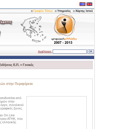
Γραφείο Τύπου
Υπηρεσίες
Χάρτης Ιστού
Αναζήτηση:
Ειδήσεις Ε.Π.
>
Γενικές
κών στην Περιφέρεια
ατοδοτείται από
δομών στην
ο έργο, συνολικού
ωγραφικές ζώνες.
las On Line
ύπρου ΑΤΗΚ, που
ς ελληνικής