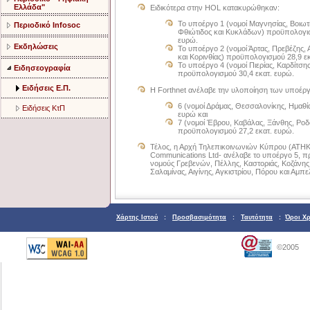
Ελλάδα"
Ειδικότερα στην HOL κατακυρώθηκαν:
Το υποέργο 1 (νομοί Μαγνησίας, Βοιωτί
Περιοδικό Infosoc
Φθιώτιδος και Κυκλάδων) προϋπολογισ
ευρώ.
Εκδηλώσεις
Το υποέργο 2 (νομοί Άρτας, Πρεβέζης, 
και Κορινθίας) προϋπολογισμού 28,9 ε
Το υποέργο 4 (νομοί Πιερίας, Καρδίτσ
Ειδησεογραφία
προϋπολογισμού 30,4 εκατ. ευρώ.
Ειδήσεις Ε.Π.
Η Forthnet ανέλαβε την υλοποίηση των υποέρ
6 (νομοί Δράμας, Θεσσαλονίκης, Ημαθία
Ειδήσεις ΚτΠ
ευρώ και
7 (νομοί Έβρου, Καβάλας, Ξάνθης, Ρο
προϋπολογισμού 27,2 εκατ. ευρώ.
Τέλος, η Αρχή Τηλεπικοινωνιών Κύπρου (ΑΤΗΚ) 
Communications Ltd- ανέλαβε το υποέργο 5, π
νομούς Γρεβενών, Πέλλης, Καστοριάς, Κοζάνης,
Σαλαμίνας, Αιγίνης, Αγκιστρίου, Πόρου και Αμ
Χάρτης Ιστού
:
Προσβασιμότητα
:
Ταυτότητα
:
Όροι Χ
©2005