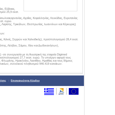
ας, Εύβοιας,
μού 25,9 εκατ.
Αιτωλοακαρνανίας, Αχαΐας, Κεφαλληνίας, Λευκάδας, Ευρυτανίας
κατ. ευρώ.
ης, Λαρίσης, Τρικάλων, Θεσπρωτίας, Ιωαννίνων και Κέρκυρας)
γων:
ς, Κιλκίς, Σερρών και Χαλκιδικής), προϋπολογισμού 28,4 εκατ.
δόπης, Λέσβου, Σάμου, Χίου και Δωδεκανήσων),
-σε συνεργασία με τη θυγατρική της εταιρεία Digimed
ροϋπολογισμού 27,7 εκατ. ευρώ. Το υποέργο αφορά τους
 Φλωρίνης, Ηρακλείου, Λασιθίου, Ημαθίας και τους δήμους
πελακίων, συνολικού πληθυσμού 946.419 κατοίκων.
ρήσης
:
Επισκεψιμότητα Κόμβου