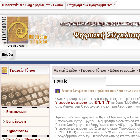
Η Κοινωνία της Πληροφορίας στην Ελλάδα
Επιχειρησιακό Πρόγραμμα "ΚτΠ"
Είσοδος
Γραφείο Τύπου
Αρχική Σελίδα
>
Γραφείο Τύπου
>
Ειδησεογραφία
>
Γενικές
Αποτελέσματα του πρώτου κύκλου των εκπα
Ολοκληρώθηκαν με επιτυχία οι εργασίες του πρώτου 
Υπηρεσία Διαχείρισης
του
Ε.Π. "ΚτΠ"
με θέμα "Μεθοδολο
στην Αθήνα, στη Θεσσαλονίκη, στο Ηράκλειο, στην Πάτρ
Επικοινωνία
Την εκπαιδευτική ημερίδα με θέμα «Μεθοδολογία Επιθε
Παρακολούθησης Έργων – Νομιμότητα Διαδικασιών και
Ενημέρωση
Παρακολούθηση» που διοργάνωσε στην Αθήνα την Τετάρ
Υπηρεσία Διαχείρισης του Επιχειρησιακού Προγράμματο
Δημοσιότητα
(ΕΥΔ ΕΠ ΚτΠ) παρακολούθησαν 270 εκπρόσωποι Τελικ
Προγράμματος από την Περιφέρεια Αττικής και την υπό
Περιοδικό "Ψηφιακή