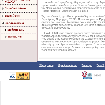
Ελλάδα"
Η εκπαιδευτική ημερίδα της Αθήνας αποτέλεσε την 7η σε
πρώτο κύκλο εκπαίδευσης των Τελικών Δικαιούχων του
τον Νοέμβριο του περασμένου έτους και περιέλαβε τις π
Περιοδικό Infosoc
Πάτρα, Ηράκλειο, Θεσσαλονίκη και Βόλο.
Εκδηλώσεις
Τις εκπαιδευτικές ημερίδες παρακολούθησαν συνολικά
Περιφέρειες, Νομαρχίες, ΤΕΔΚ), Πανεπιστημιακών Ιδ
φορέων του Ιδιωτικού Τομέα που έχουν αναλάβει ως τελι
Ειδησεογραφία
συμμετέχοντες αξιολόγησαν ιδιαίτερα θετικά τις εκπαιδε
συνολικής διοργάνωσης.
Ειδήσεις Ε.Π.
Η ΕΥΔ ΕΠ ΚτΠ μέσα από τις ημερίδες αυτές αποσκοπεί
παρακολούθησης και ελέγχου των έργων του Γ Κοινοτικ
Ειδήσεις ΚτΠ
που αφορά στην παρακολούθηση της υλοποίησης του φυ
φυσικού αντικειμένου των έργων, σύμφωνα με μοντέλο
υλοποίησης των έργων – ανάθεση σε τρίτους ή αυτεπιστ
ελέγχου και σε νομιμότητα διαδικασιών διακήρυξης των
προκηρύξεων και συμβάσεων.
Χάρτης Ιστού
:
Προσβασιμότητα
:
Ταυτότητα
:
Όροι Χ
©2005