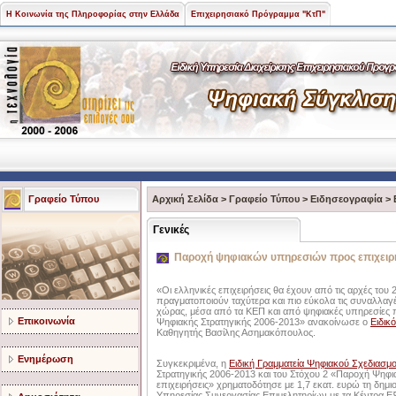
Η Κοινωνία της Πληροφορίας στην Ελλάδα
Επιχειρησιακό Πρόγραμμα "ΚτΠ"
Γραφείο Τύπου
Αρχική Σελίδα
>
Γραφείο Τύπου
>
Ειδησεογραφία
>
Γενικές
Παροχή ψηφιακών υπηρεσιών προς επιχειρ
«Οι ελληνικές επιχειρήσεις θα έχουν από τις αρχές του 
πραγματοποιούν ταχύτερα και πιο εύκολα τις συναλλαγές
χώρας, μέσα από τα ΚΕΠ και από ψηφιακές υπηρεσίες 
Επικοινωνία
Ψηφιακής Στρατηγικής 2006-2013» ανακοίνωσε ο
Ειδικ
Καθηγητής Βασίλης Ασημακόπουλος.
Ενημέρωση
Συγκεκριμένα, η
Ειδική Γραμματεία Ψηφιακού Σχεδιασμ
Στρατηγικής 2006-2013 και του Στόχου 2 «Παροχή Ψη
επιχειρήσεις» χρηματοδότησε με 1,7 εκατ. ευρώ τη δη
Υπηρεσίας Συνεργασίας Επιμελητηρίων με τα Κέντρα Ε