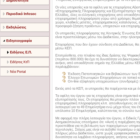
Δημοσιότητα
Οι νέες υπηρεσίες και τα οφέλη για τις επιχειρήσεις Αξ
«Επιχειρηματικής Πληροφόρησης και Εξυπηρέτησης» τ
Περιοδικό Infosoc
Ελλάδος, όλες οι ελληνικές επιχειρήσεις από οποιοδήπ
επιχειρηματική πληροφόρηση γύρω από χρήσιμες θεματι
χώρο, κλαδικές μελέτες, επιχειρηματικούς καταλόγους,
προσφορά-ζήτηση προϊόντων, υπηρεσιών και επιχειρημ
Εκδηλώσεις
Οι υπηρεσίες πληροφόρησης της Κεντρικής Ένωσης Επι
είναι προσπελάσιμες μέσω του Διαδικτύου, στην ηλεκτρο
Ειδησεογραφία
Επιχειρήσεις που δεν έχουν σύνδεση στο Διαδίκτυο, θ
μέσω ΚΕΠ.
Ειδήσεις Ε.Π.
Επιπρόσθετα, στο πλαίσιο της ίδιας δράσης της Ψηφιακ
(περίπου 800.000) θα έχει τη δυνατότητα να διεκπεραι
Ειδήσεις ΚτΠ
ανήκει, από οποιοδήποτε σημείο της Ελλάδας μέσω ΚΕΠ
περιλαμβάνουν:
Νέα Portal
Έκδοση Πιστοποιητικών και Βεβαιώσεων των 
Έλεγχο Επωνυμιών Επιχειρήσεων σε τοπικό κ
On-line εξόφληση υποχρεώσεων (συνδρομές) π
Εκτός από τα ΚΕΠ, οι υπηρεσίες θα παρέχονται και με
Τα οφέλη του έργου για τις επιχειρήσεις είναι σημαντικά
εξυπηρέτησής τους. Οι επιχειρήσεις θα μπορούν πλέον 
επιχειρηματική πληροφόρηση κλπ. απευθυνόμενες σε έ
λειτουργεί για τα 49 Επιμελητήρια ενώ μέχρι τέλος του 
υπόλοιπα 10 Επιμελητήρια, καλύπτοντας το σύνολο τω
Με αφορμή την πλήρη λειτουργία του έργου, ο Ειδικός
Ασημακόπουλος επεσήμανε ότι: «Αυτή η παρέμβαση της
προσπάθεια για τη βελτίωση των παρεχόμενων υπηρεσιών
τεχνολογίες. Στόχος μας είναι να αυξηθεί περαιτέρω
πλήρως μέσω Διαδικτύου, ώστε χωρίς γραφειοκρατικές δι
δυνατότητα να λαμβάνει πληροφόρηση, αιτήσεις και πισ