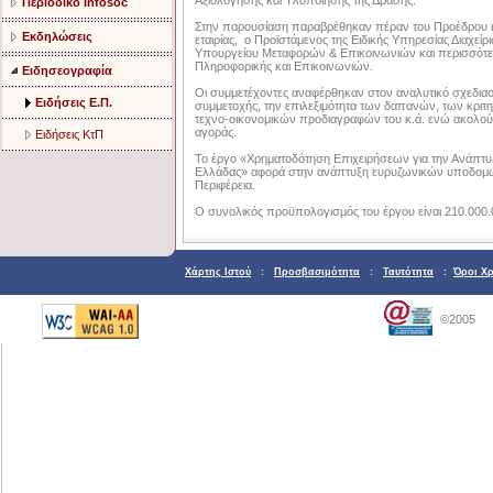
Αξιολόγησης και Υλοποίησης της Δράσης.
Περιοδικό Infosoc
Στην παρουσίαση παραβρέθηκαν πέραν του Προέδρου κ
Εκδηλώσεις
εταιρίας, ο Προϊστάμενος της Ειδικής Υπηρεσίας Διαχεί
Υπουργείου Μεταφορών & Επικοινωνιών και περισσότ
Πληροφορικής και Επικοινωνιών.
Ειδησεογραφία
Οι συμμετέχοντες αναφέρθηκαν στον αναλυτικό σχεδ
Ειδήσεις Ε.Π.
συμμετοχής, την επιλεξιμότητα των δαπανών, των κριτ
τεχνο-οικονομικών προδιαγραφών του κ.ά. ενώ ακολού
αγοράς.
Ειδήσεις ΚτΠ
Το έργο «Χρηματοδότηση Επιχειρήσεων για την Ανάπτυξ
Ελλάδας» αφορά στην ανάπτυξη ευρυζωνικών υποδομώ
Περιφέρεια.
Ο συνολικός προϋπολογισμός του έργου είναι 210.000.
Χάρτης Ιστού
:
Προσβασιμότητα
:
Ταυτότητα
:
Όροι Χ
©2005