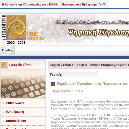
Η Κοινωνία της Πληροφορίας στην Ελλάδα
Επιχειρησιακό Πρόγραμμα "ΚτΠ"
Είσοδος
Γραφείο Τύπου
Αρχική Σελίδα
>
Γραφείο Τύπου
>
Ειδησεογραφία
>
Γενικές
Ευρυζωνική Πρόσβαση στις Περιφέρειες της
Πηγή Κειμένου:
ΚτΠ ΑΕ
Στα γραφεία της ΚτΠ Α.Ε. πραγματοποιήθηκε παρουσία
Επικοινωνία
ενισχύσεων «Χρηματοδότηση Επιχειρήσεων για την Αν
Πρόσβασης στις Περιφέρειες της Ελλάδας», συνολικού
Ενημέρωση
Το έργο έχει ενταχθεί στο ΕΠ ΚτΠ του Γ’ ΚΠΣ και συγχ
Ταμείο Περιφερειακής Ανάπτυξης (ΕΤΠΑ) κατά 70% και
Δημοσιότητα
παρουσίαση εντάσσεται στο πλαίσιο της διαδικασίας Δημ
υποβολή παρατηρήσεων, απόψεων και προτάσεων επ