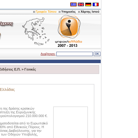
Γραφείο Τύπου
Υπηρεσίες
Χάρτης Ιστού
Αναζήτηση:
Ειδήσεις Ε.Π.
>
Γενικές
 Ελλάδας
ση της δράσης κρατικών
άπτυξη της Ευρυζωνικής
 προϋπολογισμού 210.000.000 €.
ρηματοδοτείται από το Ευρωπαϊκό
 30% από Εθνικούς Πόρους. Η
όσιας Διαβούλευσης, για την
ί των Οδηγών Υποβολής,