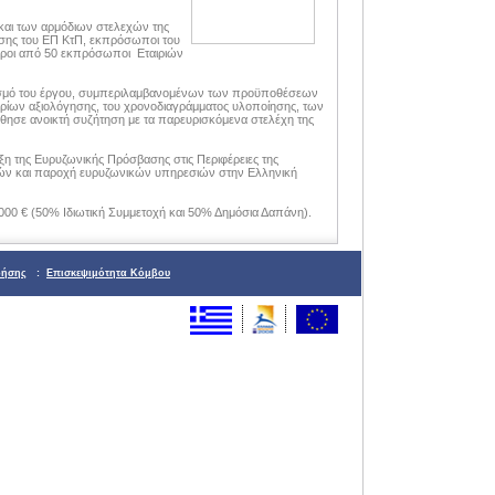
αι των αρμόδιων στελεχών της
ρισης του ΕΠ ΚτΠ, εκπρόσωποι του
εροι από 50 εκπρόσωποι Εταιριών
ιασμό του έργου, συμπεριλαμβανομένων των προϋποθέσεων
ηρίων αξιολόγησης, του χρονοδιαγράμματος υλοποίησης, των
θησε ανοικτή συζήτηση με τα παρευρισκόμενα στελέχη της
η της Ευρυζωνικής Πρόσβασης στις Περιφέρειες της
ν και παροχή ευρυζωνικών υπηρεσιών στην Ελληνική
000 € (50% Ιδιωτική Συμμετοχή και 50% Δημόσια Δαπάνη).
ρήσης
:
Επισκεψιμότητα Κόμβου