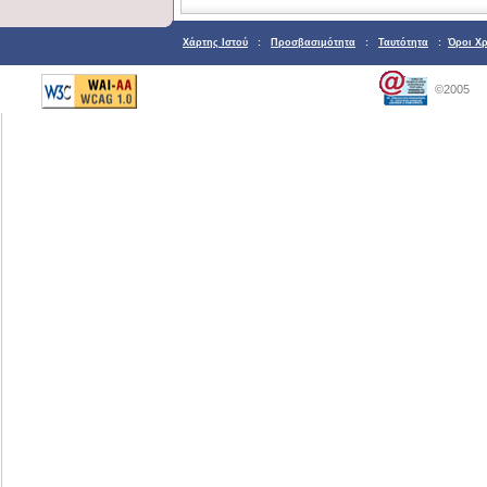
Χάρτης Ιστού
:
Προσβασιμότητα
:
Ταυτότητα
:
Όροι Χ
©2005