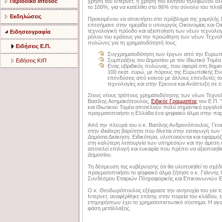
Περιοδικό Infosoc
χρήση του Ιντερνετ, η χρήση του κινητού τηλεφώνου όλο 
το 100%, για να κατέλθει στο 86% στο σύνολο του πλ
Εκδηλώσεις
Προκειμένου να απαντήσει στο πρόβλημα της χαμηλής 
επεσήμανε στην ημερίδα ο υπουργός Οικονομίας και Οι
τεχνολογική πρόοδο και αξιοποίηση των νέων τεχνολογιώ
Ειδησεογραφία
ρόλου του κράτους για την προώθηση των νέων Τεχνολογ
πυλώνες για τη χρηματοδότησή τους:
Ειδήσεις Ε.Π.
Συγχρηματοδότηση των έργων από την Ευρωπα
Συμπράξεις του Δημοσίου με τον Ιδιωτικό Τομέα 
Ειδήσεις ΚτΠ
Ενας υβριδικός πυλώνας, που αφορά στη δημιο
100 εκατ. ευρώ, με πόρους της Ευρωπαϊκής Εν
επενδύσεις από κοινού με άλλους επενδυτές του
τεχνολογίες και στην Ερευνα και Ανάπτυξη σε ε
Στους νέους τρόπους χρηματοδότησης των νέων Τεχνο
Βασίλης Ασημακόπουλος,
Ειδικός Γραμματέας
του Ε.Π. "
και Ιδιωτικού Τομέα αποτελούν πολύ σημαντικό εργαλείο
πραγματοποιήσει η Ελλάδα ένα ψηφιακό άλμα στην παρ
Από την πλευρά του ο κ. Βασίλης Ανδρονόπουλος, Γεν
στην ιδιαίτερη βαρύτητα που δίνεται στην εισαγωγή τ
Δημόσια Διοίκηση. Ειδικότερα, υλοποιούνται και εφαρ
στη καλύτερη λειτουργία των υπηρεσιών και την άμεση 
αποτελεί επιλογή και ευκαιρία που πρέπει να αξιοποιηθε
Δημοσίου.
Τη δέσμευση της κυβέρνησης ότι θα υλοποιηθεί το σχέδ
πραγματοποιήσει το ψηφιακό άλμα ζήτησε ο κ. Γιάννης
Συνδέσμου Εταιριών Πληροφορικής και Επικοινωνιών 
Ο κ. Θεοδωρόπουλος εξέφρασε την ανησυχία του για τ
Ιντερνετ, αναφέρθηκε επίσης στην πορεία του κλάδου, ε
επιχειρήσεων έχει το χρηματοπιστωτικό σύστημα. Η α
φάση μετάλλαξης.