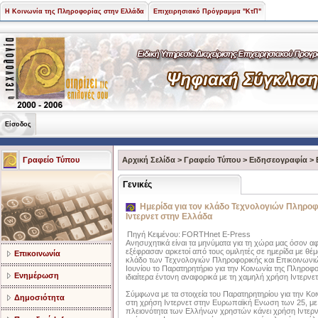
Η Κοινωνία της Πληροφορίας στην Ελλάδα
Επιχειρησιακό Πρόγραμμα "ΚτΠ"
Είσοδος
Γραφείο Τύπου
Αρχική Σελίδα
>
Γραφείο Τύπου
>
Ειδησεογραφία
>
Γενικές
Ημερίδα για τον κλάδο Τεχνολογιών Πληροφο
Ιντερνετ στην Ελλάδα
Πηγή Κειμένου:
FORTHnet E-Press
Ανησυχητικά είναι τα μηνύματα για τη χώρα μας όσον α
εξέφρασαν αρκετοί από τους ομιλητές σε ημερίδα με θέμ
Επικοινωνία
κλάδο των Τεχνολογιών Πληροφορικής και Επικοινωνιώ
Ιουνίου το Παρατηρητήριο για την Κοινωνία της Πληροφο
Ενημέρωση
ιδιαίτερα έντονη αναφορικά με τη χαμηλή χρήση Ιντερνετ 
Σύμφωνα με τα στοιχεία του Παρατηρητηρίου για την Κοι
Δημοσιότητα
στη χρήση Ιντερνετ στην Ευρωπαϊκή Ενωση των 25, με 
πλειονότητα των Ελλήνων χρηστών κάνει χρήση Ιντερνε