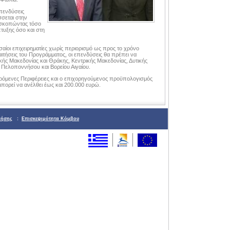
πενδύσεις
σεται στην
οσκοπώντας τόσο
τυξης όσο και στη
ίοι επιχειρηματίες χωρίς περιορισμό ως προς το χρόνο
αιτήσεις του Προγράμματος, οι επενδύσεις θα πρέπει να
ικής Μακεδονίας και Θράκης, Κεντρικής Μακεδονίας, Δυτικής
 Πελοποννήσου και Βορείου Αιγαίου.
ερόμενες Περιφέρειες και ο επιχορηγούμενος προϋπολογισμός
 μπορεί να ανέλθει έως και 200.000 ευρώ.
ρήσης
:
Επισκεψιμότητα Κόμβου