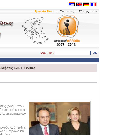
Γραφείο Τύπου
Υπηρεσίες
Χάρτης Ιστού
Αναζήτηση:
Ειδήσεις Ε.Π.
>
Γενικές
ρήσεις (ΜΜΕ) που
Τουρισμού και του
ών Επιχειρησιακών
υργούς Ανάπτυξης
λλη Πετραλιά και
 Φώλια.