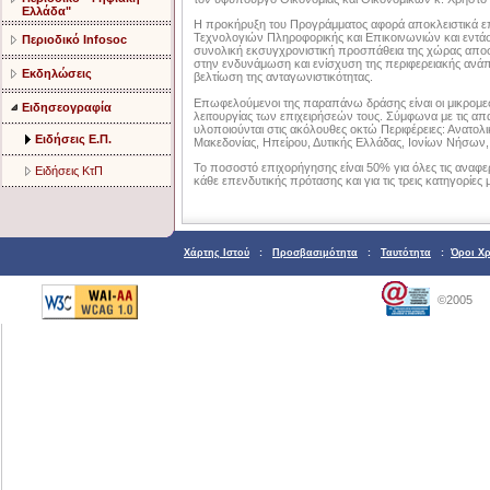
Ελλάδα"
Η προκήρυξη του Προγράμματος αφορά αποκλειστικά ε
Τεχνολογιών Πληροφορικής και Επικοινωνιών και εντάσ
Περιοδικό Infosoc
συνολική εκσυγχρονιστική προσπάθεια της χώρας απ
στην ενδυνάμωση και ενίσχυση της περιφερειακής ανάπ
Εκδηλώσεις
βελτίωση της ανταγωνιστικότητας.
Επωφελούμενοι της παραπάνω δράσης είναι οι μικρομεσα
Ειδησεογραφία
λειτουργίας των επιχειρήσεών τους. Σύμφωνα με τις απ
υλοποιούνται στις ακόλουθες οκτώ Περιφέρειες: Ανατολ
Ειδήσεις Ε.Π.
Μακεδονίας, Ηπείρου, Δυτικής Ελλάδας, Ιονίων Νήσων,
Το ποσοστό επιχορήγησης είναι 50% για όλες τις αναφ
Ειδήσεις ΚτΠ
κάθε επενδυτικής πρότασης και για τις τρεις κατηγορίες
Χάρτης Ιστού
:
Προσβασιμότητα
:
Ταυτότητα
:
Όροι Χ
©2005