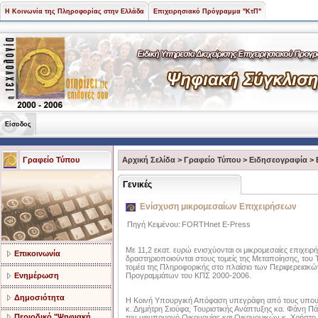
Η Κοινωνία της Πληροφορίας στην Ελλάδα
Επιχειρησιακό Πρόγραμμα "ΚτΠ"
Είσοδος
Γραφείο Τύπου
Αρχική Σελίδα
>
Γραφείο Τύπου
>
Ειδησεογραφία
>
Γενικές
Ενίσχυση μικρομεσαίων Επιχειρήσεων
Πηγή Κειμένου:
FORTHnet E-Press
Με 11,2 εκατ. ευρώ ενισχύονται οι μικρομεσαίες επιχει
Επικοινωνία
δραστηριοποιούνται στους τομείς της Μεταποίησης, του 
τομέα της Πληροφορικής στο πλαίσιο των Περιφερειακ
Ενημέρωση
Προγραμμάτων του ΚΠΣ 2000-2006.
Δημοσιότητα
Η Κοινή Υπουργική Απόφαση υπεγράφη από τους υπο
κ. Δημήτρη Σιούφα, Τουριστικής Ανάπτυξης κα. Φάνη Πά
Περιοδικό "Ψηφιακή
τον υφυπουργό Οικονομίας και Οικονομικών κ. Χρήστο