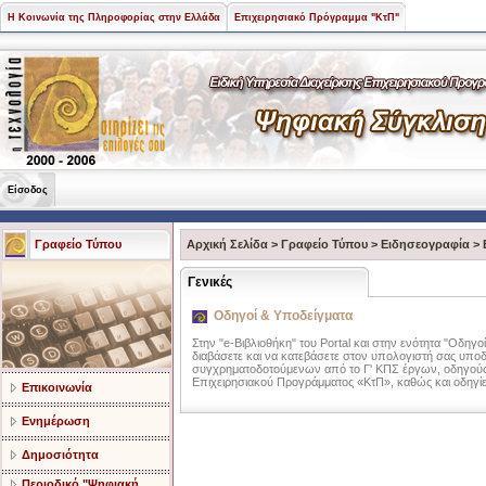
Η Κοινωνία της Πληροφορίας στην Ελλάδα
Επιχειρησιακό Πρόγραμμα "ΚτΠ"
Είσοδος
Γραφείο Τύπου
Αρχική Σελίδα
>
Γραφείο Τύπου
>
Ειδησεογραφία
>
Γενικές
Οδηγοί & Υποδείγματα
Στην "e-Βιβλιοθήκη" του Portal και στην ενότητα "Οδηγο
διαβάσετε και να κατεβάσετε στον υπολογιστή σας υπ
συγχρηματοδοτούμενων από το Γ' ΚΠΣ έργων, οδηγούς,
Επιχειρησιακού Προγράμματος «ΚτΠ», καθώς και οδηγί
Επικοινωνία
Ενημέρωση
Δημοσιότητα
Περιοδικό "Ψηφιακή