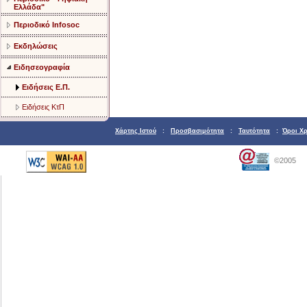
Ελλάδα"
Περιοδικό Infosoc
Εκδηλώσεις
Ειδησεογραφία
Ειδήσεις Ε.Π.
Ειδήσεις ΚτΠ
Χάρτης Ιστού
:
Προσβασιμότητα
:
Ταυτότητα
:
Όροι Χ
©2005