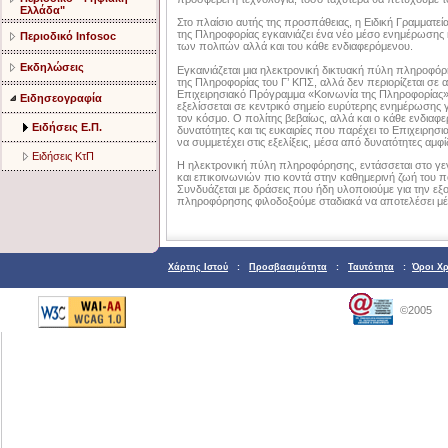
Ελλάδα"
Στο πλαίσιο αυτής της προσπάθειας, η Ειδική Γραμματεία
της Πληροφορίας εγκαινιάζει ένα νέο μέσο ενημέρωση
Περιοδικό Infosoc
των πολιτών αλλά και του κάθε ενδιαφερόμενου.
Εκδηλώσεις
Εγκαινιάζεται μια ηλεκτρονική δικτυακή πύλη πληροφό
της Πληροφορίας του Γ’ ΚΠΣ, αλλά δεν περιορίζεται σε
Επιχειρησιακό Πρόγραμμα «Κοινωνία της Πληροφορίας»
Ειδησεογραφία
εξελίσσεται σε κεντρικό σημείο ευρύτερης ενημέρωσης για
τον κόσμο. Ο πολίτης βεβαίως, αλλά και ο κάθε ενδιαφε
Ειδήσεις Ε.Π.
δυνατότητες και τις ευκαιρίες που παρέχει το Επιχειρη
να συμμετέχει στις εξελίξεις, μέσα από δυνατότητες αμ
Ειδήσεις ΚτΠ
Η ηλεκτρονική πύλη πληροφόρησης, εντάσσεται στο γεν
και επικοινωνιών πιο κοντά στην καθημερινή ζωή του π
Συνδυάζεται με δράσεις που ήδη υλοποιούμε για την εξ
πληροφόρησης φιλοδοξούμε σταδιακά να αποτελέσει μέσ
Χάρτης Ιστού
:
Προσβασιμότητα
:
Ταυτότητα
:
Όροι Χ
©2005