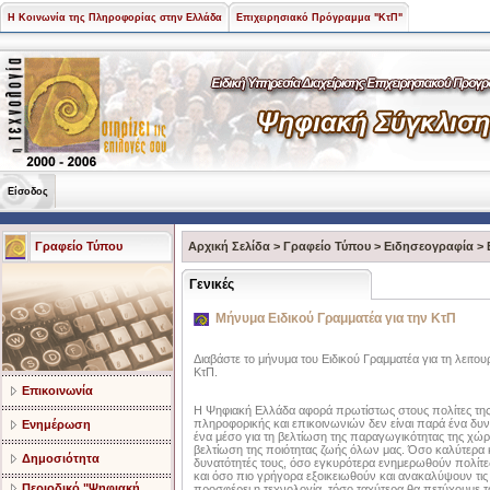
Η Κοινωνία της Πληροφορίας στην Ελλάδα
Επιχειρησιακό Πρόγραμμα "ΚτΠ"
Είσοδος
Γραφείο Τύπου
Αρχική Σελίδα
>
Γραφείο Τύπου
>
Ειδησεογραφία
>
Γενικές
Μήνυμα Ειδικού Γραμματέα για την ΚτΠ
Διαβάστε το μήνυμα του Ειδικού Γραμματέα για τη λειτουρ
ΚτΠ.
Επικοινωνία
Η Ψηφιακή Ελλάδα αφορά πρωτίστως στους πολίτες της.
πληροφορικής και επικοινωνιών δεν είναι παρά ένα δυν
Ενημέρωση
ένα μέσο για τη βελτίωση της παραγωγικότητας της χώρα
βελτίωση της ποιότητας ζωής όλων μας. Όσο καλύτερα 
Δημοσιότητα
δυνατότητές τους, όσο εγκυρότερα ενημερωθούν πολίτες
και όσο πιο γρήγορα εξοικειωθούν και ανακαλύψουν τις 
Περιοδικό "Ψηφιακή
προσφέρει η τεχνολογία, τόσο ταχύτερα θα πετύχουμε τ