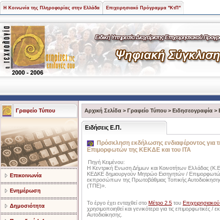
Η Κοινωνία της Πληροφορίας στην Ελλάδα
Επιχειρησιακό Πρόγραμμα "ΚτΠ"
Γραφείο Τύπου
Αρχική Σελίδα
>
Γραφείο Τύπου
>
Ειδησεογραφία
>
Ειδήσεις Ε.Π.
Πρόσκληση εκδήλωσης ενδιαφέροντος για τ
Επιμορφωτών της ΚΕΚΔΕ και του ΙΤΑ
Πηγή Κειμένου:
Η Κεντρική Ενωση Δήμων και Κοινοτήτων Ελλάδας (Κ.Ε.Δ.Κ
ΚΕΔΚΕ δημιουργούν Μητρώο Εισηγητών / Επιμορφωτών γι
Επικοινωνία
εκπροσώπων της Πρωτοβάθμιας Τοπικής Αυτοδιοίκησης 
(ΤΠΕ)».
Ενημέρωση
Το έργο έχει ενταχθεί στo
Μέτρο 2.5
του
Επιχειρησιακού
Δημοσιότητα
χρησιμοποιηθεί και γενικότερα για τις επιμορφωτικές /
Αυτοδιοίκησης.