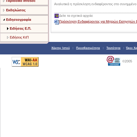
Περιοδικό Infosoc
Αναλυτικά η πρόσκληση ενδιαφέροντος στο συνημμένο 
Εκδηλώσεις
Δείτε τα σχετικά αρχεία:
Ειδησεογραφία
Πρόσκληση Ενδιαφέροντος για Μητρώο Εισηγητών 
Ειδήσεις Ε.Π.
Ειδήσεις ΚτΠ
Χάρτης Ιστού
:
Προσβασιμότητα
:
Ταυτότητα
:
Όροι Χ
©2005