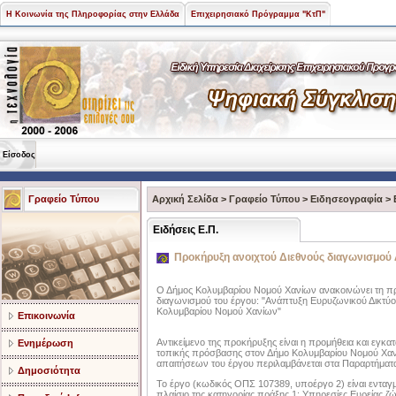
Η Κοινωνία της Πληροφορίας στην Ελλάδα
Επιχειρησιακό Πρόγραμμα "ΚτΠ"
Είσοδος
Γραφείο Τύπου
Αρχική Σελίδα
>
Γραφείο Τύπου
>
Ειδησεογραφία
>
Ειδήσεις Ε.Π.
Προκήρυξη ανοιχτού Διεθνούς διαγωνισμού
Ο Δήμος Κολυμβαρίου Νομού Χανίων ανακοινώνει τη πρ
διαγωνισμού του έργου: "Ανάπτυξη Ευρυζωνικού Δικτύ
Κολυμβαρίου Νομού Χανίων"
Επικοινωνία
Αντικείμενο της προκήρυξης είναι η προμήθεια και εγκ
Ενημέρωση
τοπικής πρόσβασης στον Δήμο Κολυμβαρίου Νομού Χαν
απαιτήσεων του έργου περιλαμβάνεται στα Παραρτήματ
Δημοσιότητα
Το έργο (κωδικός ΟΠΣ 107389, υποέργο 2) είναι εντα
πλαίσιο της κατηγορίας πράξης 1: Υπηρεσίες Ευρείας ζώ