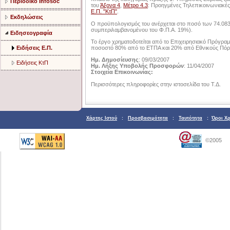
Περιοδικό Infosoc
του
Άξονα 4
,
Μέτρο 4.3
: Προηγμένες Τηλεπικοινωνιακές
Ε.Π. "ΚτΠ"
.
Εκδηλώσεις
Ο προϋπολογισμός του ανέρχεται στο ποσό των 74.083
συμπεριλαμβανομένου του Φ.Π.Α. 19%).
Ειδησεογραφία
Το έργο χρηματοδοτείται από το Επιχειρησιακό Πρόγραμ
ποσοστό 80% από το ΕΤΠΑ και 20% από Εθνικούς Πόρ
Ειδήσεις Ε.Π.
Ημ. Δημοσίευσης
: 09/03/2007
Ειδήσεις ΚτΠ
Ημ. Λήξης Υποβολής Προσφορών
: 11/04/2007
Στοιχεία Επικοινωνίας:
Περισσότερες πληροφορίες στην ιστοσελίδα του Τ.Δ.
Χάρτης Ιστού
:
Προσβασιμότητα
:
Ταυτότητα
:
Όροι Χ
©2005