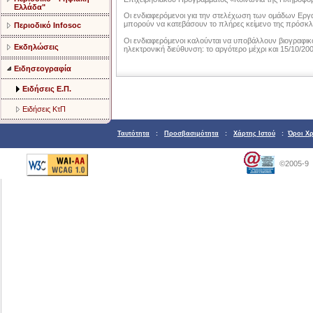
Ελλάδα"
Οι ενδιαφερόμενοι για την στελέχωση των ομάδων Εργα
μπορούν να κατεβάσουν το πλήρες κείμενο της πρόσκ
Περιοδικό Infosoc
Οι ενδιαφερόμενοι καλούνται να υποβάλλουν βιογραφικό
Εκδηλώσεις
ηλεκτρονική διεύθυνση: το αργότερο μέχρι και 15/10/200
Ειδησεογραφία
Ειδήσεις Ε.Π.
Ειδήσεις ΚτΠ
Ταυτότητα
:
Προσβασιμότητα
:
Χάρτης Ιστού
:
Όροι Χ
©2005-9