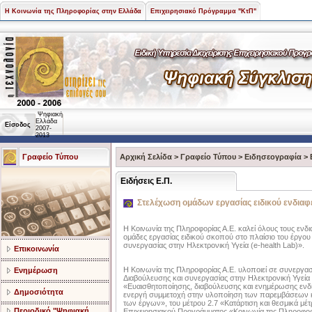
Η Κοινωνία της Πληροφορίας στην Ελλάδα
Επιχειρησιακό Πρόγραμμα "ΚτΠ"
Ψηφιακή
Ελλάδα
Είσοδος
2007-
2013
Γραφείο Τύπου
Αρχική Σελίδα
>
Γραφείο Τύπου
>
Ειδησεογραφία
>
Ειδήσεις Ε.Π.
Στελέχωση ομάδων εργασίας ειδικού ενδιαφ
Η Κοινωνία της Πληροφορίας Α.Ε. καλεί όλους τους εν
ομάδες εργασίας ειδικού σκοπού στο πλαίσιο του έργου
συνεργασίας στην Ηλεκτρονική Υγεία (e-health Lab)».
Επικοινωνία
Η Κοινωνία της Πληροφορίας Α.Ε. υλοποιεί σε συνεργασ
Ενημέρωση
Διαβούλευσης και συνεργασίας στην Ηλεκτρονική Υγεία (
«Ευαισθητοποίησης, διαβούλευσης και ενημέρωσης ενδι
Δημοσιότητα
ενεργή συμμετοχή στην υλοποίηση των παρεμβάσεων κ
των έργων», του μέτρου 2.7 «Κατάρτιση και θεσμικά μέτ
Περιοδικό "Ψηφιακή
Επιχειρησιακού Προγράμματος «Κοινωνία της Πληροφορ