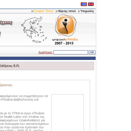
Γραφείο Τύπου
Χάρτης Ιστού
Υπηρεσίες
Αναζήτηση:
Ειδήσεις Ε.Π.
έροντος
διαφερόμενους να συμμετάσχουν σε
 «Πλαίσιο Διαβούλευσης και
ία με το ΥΥΚΑ το έργο «Πλαίσιο
e-health Lab)» στο πλαίσιο της
αφερομένων (stakeholders) για
αι λειτουργία των αποτελεσμάτων
ρα στην υγεία και πρόνοια» του
ίας»2000 – 2006 (Ε.Π. «ΚτΠ»).