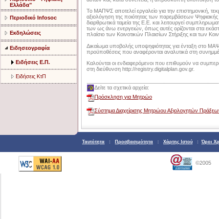
Ελλάδα"
Το ΜΑΠΨΣ αποτελεί εργαλείο για την επιστημονική, τεκμ
αξιολόγηση της ποιότητας των παρεμβάσεων Ψηφιακής
Περιοδικό Infosoc
διαρθρωτικά ταμεία της Ε.E. και λειτουργεί συμπληρωμα
των ως άνω ενεργειών, όπως αυτές ορίζονται στα εκάστ
Εκδηλώσεις
πλαίσιο των Κοινοτικών Πλαισίων Στήριξης και των Κο
Δικαίωμα υποβολής υποψηφιότητας για ένταξη στο ΜΑΨΠ
Ειδησεογραφία
προϋποθέσεις που αναφέρονται αναλυτικά στη συνημμ
Ειδήσεις Ε.Π.
Καλούνται οι ενδιαφερόμενοι που επιθυμούν να συμπ
στη διεύθυνση http://registry.digitalplan.gov.gr.
Ειδήσεις ΚτΠ
Δείτε τα σχετικά αρχεία:
Πρόσκληση για Μητρώο
Σύστημα Διαχείρισης Μητρώου Αξιολογητών Πράξεω
Ταυτότητα
:
Προσβασιμότητα
:
Χάρτης Ιστού
:
Όροι Χ
©2005