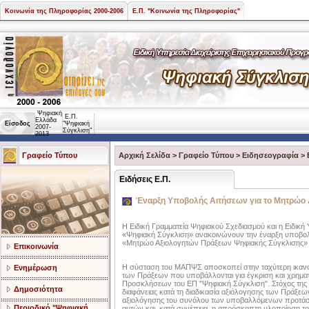
Κοινωνία της Πληροφορίας 2000-2006
Ε.Π. "Κοινωνία της Πληροφορίας"
Ψηφιακή
Ε.Π.
Ελλάδα
Είσοδος
"Ψηφιακή
2007-
Σύγκλιση"
2013
Γραφείο Τύπου
Αρχική Σελίδα
>
Γραφείο Τύπου
>
Ειδησεογραφία
>
Ειδήσεις Ε.Π.
Έναρξη Υποβολής Αιτήσεων για το Μητρώο
Η Ειδική Γραμματεία Ψηφιακού Σχεδιασμού και η Ειδική 
«Ψηφιακή Σύγκλιση» ανακοινώνουν την έναρξη υποβολ
«Μητρώο Αξιολογητών Πράξεων Ψηφιακής Σύγκλισης
Επικοινωνία
Η σύσταση του ΜΑΠΨΣ αποσκοπεί στην ταχύτερη ικαν
Ενημέρωση
των Πράξεων που υποβάλλονται για έγκριση και χρημα
Προσκλήσεων του ΕΠ "Ψηφιακή Σύγκλιση". Στόχος της λε
Δημοσιότητα
διαφάνειας κατά τη διαδικασία αξιόλογησης των Πράξεων
αξιολόγησης του συνόλου των υποβαλλόμενων προτάσ
Περιοδικό "Ψηφιακή
αυτών και, κατά συνέπεια, η απρόσκοπτη υλοποίηση τ