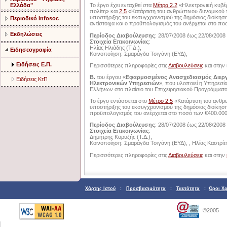
Ελλάδα"
Το έργο έχει ενταχθεί στα
Μέτρα 2.2
«Ηλεκτρονική κυβέρ
πολίτη» και
2.5
«Κατάρτιση του ανθρώπινου δυναμικού τη
υποστήριξης του εκσυγχρονισμού της δημόσιας διοίκη
Περιοδικό Infosoc
αντίστοιχα και ο προϋπολογισμός του ανέρχεται στο 
Εκδηλώσεις
Περίοδος Διαβούλευσης
: 28/07/2008 έως 22/08/2008
Στοιχεία Επικοινωνίας
:
Ηλίας Ηλιάδης (Τ.Δ.),
Ειδησεογραφία
Κοινοποίηση: Σμαράγδα Τσιγάνη (ΕΥΔ),
Ειδήσεις Ε.Π.
Περισσότερες πληροφορίες στις
Διαβουλεύσεις
και στην 
Β.
του έργου «
Εφαρμοσμένος Ανασχεδιασμός Διεργ
Ειδήσεις ΚτΠ
Ηλεκτρονικών Υπηρεσιών
», που υλοποιεί η Υπηρεσ
Ελλήνων στο πλαίσιο του Επιχειρησιακού Προγράμματο
Το έργο εντάσσεται στο
Μέτρο 2.5
«Κατάρτιση του ανθρώ
υποστήριξης του εκσυγχρονισμού της δημόσιας διοίκη
προϋπολογισμός του ανέρχεται στο ποσό των €400.00
Περίοδος Διαβούλευσης
: 28/07/2008 έως 22/08/2008
Στοιχεία Επικοινωνίας
:
Δημήτρης Κορυζής (Τ.Δ.),
Κοινοποίηση: Σμαράγδα Τσιγάνη (ΕΥΔ), , Ηλίας Καστρίτ
Περισσότερες πληροφορίες στις
Διαβουλεύσεις
και στην
Χάρτης Ιστού
:
Προσβασιμότητα
:
Ταυτότητα
:
Όροι Χ
©2005