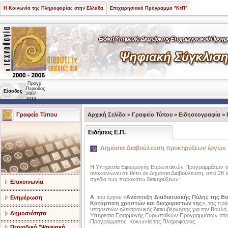
Η Κοινωνία της Πληροφορίας στην Ελλάδα
Επιχειρησιακό Πρόγραμμα "ΚτΠ"
Προγρ.
Περίοδος
Είσοδος
2007-
2013
Γραφείο Τύπου
Αρχική Σελίδα
>
Γραφείο Τύπου
>
Ειδησεογραφία
>
Ειδήσεις Ε.Π.
Δημόσια Διαβούλευση προκηρύξεων έργων
Η Υπηρεσία Εφαρμογής Ευρωπαϊκών Προγραμμάτων τ
ανακοινώνει ότι θέτει σε Δημόσια Διαβούλευση, από 28 
σχέδια των παρακάτω διακηρύξεων:
Επικοινωνία
Α
. του έργου «
Ανάπτυξη Διαδικτυακής Πύλης της Β
Ενημέρωση
Κατάρτιση χρηστών και διαχειριστών της
», της πρ
υπηρεσιών ηλεκτρονικής διακυβέρνησης για την Βουλή
Δημοσιότητα
Υπηρεσία Εφαρμογής Ευρωπαϊκών Προγραμμάτων στο π
Προγράμματος Κοινωνία της Πληροφορίας.
Περιοδικό "Ψηφιακή