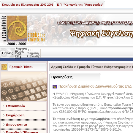
Κοινωνία της Πληροφορίας 2000-2006
Ε.Π. "Κοινωνία της Πληροφορίας"
Ψηφιακή
Ε.Π.
Ελλάδα
Είσοδος
"Ψηφιακή
2007-
Σύγκλιση"
2013
Γραφείο Τύπου
Αρχική Σελίδα
>
Γραφείο Τύπου
>
Ειδησεογραφία
>
Προκηρύξεις
Προκήρυξη Δημόσιου Διαγωνισμού της ΕΥΔ
Η ΕΥΔ Ε.Π. «Ψηφιακή Σύγκλιση» διενεργεί ανοικτό διεθ
«Σύμβουλος Αξιολόγησης του Ε.Π. Ψηφιακή Σύγκλιση 2
Το έργο συγχρηματοδοτείται από το Ευρωπαϊκό Ταμείο 
Επικοινωνία
και από εθνικούς πόρους (ΠΔΕ), και
ο προϋπολογισμό
των €369.000,00 ΕΥΡΩ, συμπεριλαμβανομένου ΦΠΑ 2
Ενημέρωση
Το προς ανάθεση έργο περιλαμβάνει
την αξιολόγηση 
του επιχειρησιακού προγράμματος «Ψηφιακή Σύγκλιση» 
Δημοσιότητα
που αποτυπώνεται με τη μορφή μιας σειράς αξιολογήσ
προκήρυξης 153364/ΨΣ6734/ΔΦ308/3-8-2010).
Περιοδικό "Ψηφιακή