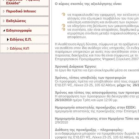
Ελλάδα"
Ο κύριος σκοπός της αξιολόγησης είναι:
Περιοδικό Infosoc
να παρακολουθεί την εφαρμογή, την εκτέλεση εν
αλλαγές στο εξωτερικό περιβάλλον του που μπο
Εκδηλώσεις
καλύτερη κατανόηση και ανάλυση των εκροών 
να οδηγήσει στη βελτίωση των μακροπρόθεσμ
να συστήσει, εάν είναι απαραίτητο, διορθωτικά 
Ειδησεογραφία
ισχυρότερη σύνδεση μεταξύ παρακολούθησης κ
αποφάσεων.
Ειδήσεις Ε.Π.
Η Αναθέτουσα Αρχή δύναται, σύμφωνα με τα οριζόμενα σ
να αναθέσει στον ίδιο ανάδοχο νέες υπηρεσίες. Οι ενδ
Ειδήσεις ΚτΠ
παρόμοιων υπηρεσιών με αυτές που ανετέθησαν στον α
παρούσας διακήρυξης και που θα είναι σύμφωνες με το
Επιχειρησιακού Προγράμματος Ψηφιακή Σύγκλιση 2007-2
Χρονική Διάρκεια Έργου:
το έργο θα πρέπει να έχει ολοκληρωθεί μέσα σε εικοσι
Χρόνος, τόπος υποβολής των προσφορών
Οι προσφορές πρέπει να υποβληθούν από τους συμμετέ
ΕΥΔ ΕΠ ΨΣ, Λέκκα 23-25, 105 62 Αθήνα,
μέχρι τις 26/
Χρόνος και τόπος της αποσφράγισης των προσφ
Η αποσφράγιση των προσφορών θα διενεργηθεί στα γρα
26/10/2010
ημέρα Τρίτη και ώρα 12:00 μμ.
Ημερομηνία αποστολής προκήρυξης στην ΕΕΕΚ:
ημερομηνία αποστολής της προκήρυξης στην Επίσημη Ε
Ημερομηνία Δημοσίευσης στον Ημερήσιο Τύπο και
2/9/2010
Διάθεση της προκήρυξης – πληροφορίες:
οι ενδιαφερόμενοι μπορούν να προμηθευτούν δωρεάν τη
γραφεία της ΕΥΔ ΕΠ ΨΣ, Λέκκα 23-25, 105 62 Αθήνα, τ