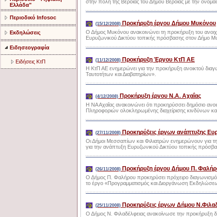
στην πόλη της Βέροιας του Δήμου Βεροίας με την ονομα
Ελλάδα"
Περιοδικό Infosoc
Προκήρυξη έργου Δήμου Μυκόνου
(15/12/2008)
Ο Δήμος Μυκόνου ανακοινώνει τη προκήρυξη του ανοιχ
Εκδηλώσεις
Ευρυζωνικού Δικτύου τοπικής πρόσβασης στον Δήμο 
Ειδησεογραφία
Προκήρυξη Έργου ΚτΠ ΑΕ
(11/12/2008)
Ειδήσεις ΚτΠ
Η ΚτΠ ΑΕ ενημερώνει για την προκήρυξη ανοικτού δια
Ταυτοτήτων και Διαβατηρίων».
Προκήρυξη έργου Ν.Α. Αχαΐας
(4/12/2008)
Η ΝΑ Αχαΐας ανακοινώνει ότι προκηρύσσει δημόσιο ανο
Πληροφοριών ολοκληρωμένης διαχείρισης κινδύνων και 
Προκηρύξεις έργων ανάπτυξης Ευ
(27/11/2008)
Οι Δήμοι Μεσσαπίων και Φιλιατρών ενημερώνουν για τ
για την ανάπτυξη Ευρυζωνικού Δικτύου τοπικής πρόσβα
Προκήρυξη έργου Δήμου Π. Φαλήρ
(26/11/2008)
Ο Δήμος Π. Φαλήρου προκηρύσει πρόχειρο διαγωνισμό
το έργο «Προγραμματισμός και Διοργάνωση Εκδηλώσε
Προκηρύξεις έργων Δήμου Ν.Φιλα
(25/11/2008)
Ο Δήμος Ν. Φιλαδέλφειας ανακοίνωσε την προκήρυξη δ