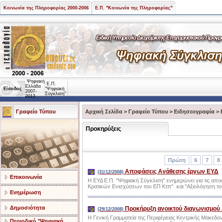
Κοινωνία της Πληροφορίας 2000-2006
Ε.Π. "Κοινωνία της Πληροφορίας"
Ψηφιακή
Ε.Π.
Ελλάδα
Είσοδος
"Ψηφιακή
2007-
Σύγκλιση"
2013
Γραφείο Τύπου
Αρχική Σελίδα
>
Γραφείο Τύπου
>
Ειδησεογραφία
>
Προκηρύξεις
Πρώτη
6
7
8
Αποφάσεις Ανάθεσης έργων ΕΥΔ
(31/12/2008)
Επικοινωνία
Η ΕΥΔ Ε.Π. "Ψηφιακή Σύγκλιση" ενημερώνει για τις α
Κρατικών Ενισχύσεων του ΕΠ Κτπ" και "Αξιολόγηση του
Ενημέρωση
Δημοσιότητα
Προκήρυξη ανοικτού διαγωνισμού 
(29/12/2008)
Η Γενική Γραμματεία της Περιφέρειας Κεντρικής Μακεδο
Περιοδικό "Ψηφιακή