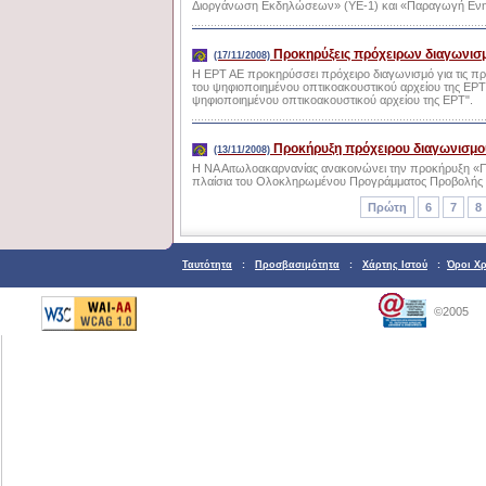
Διοργάνωση Εκδηλώσεων» (ΥΕ-1) και «Παραγωγή Ενημ
Προκηρύξεις πρόχειρων διαγωνισ
(17/11/2008)
Η ΕΡΤ ΑΕ προκηρύσσει πρόχειρο διαγωνισμό για τις π
του ψηφιοποιημένου οπτικοακουστικού αρχείου της ΕΡΤ
ψηφιοποιημένου οπτικοακουστικού αρχείου της ΕΡΤ".
Προκήρυξη πρόχειρου διαγωνισμο
(13/11/2008)
Η ΝΑ Αιτωλοακαρνανίας ανακοινώνει την προκήρυξη 
πλαίσια του Ολοκληρωμένου Προγράμματος Προβολής τη
Πρώτη
6
7
8
Ταυτότητα
:
Προσβασιμότητα
:
Χάρτης Ιστού
:
Όροι Χ
©2005