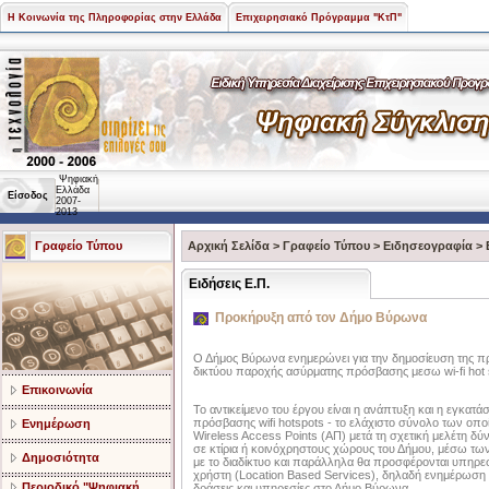
Η Κοινωνία της Πληροφορίας στην Ελλάδα
Επιχειρησιακό Πρόγραμμα "ΚτΠ"
Ψηφιακή
Ελλάδα
Είσοδος
2007-
2013
Γραφείο Τύπου
Αρχική Σελίδα
>
Γραφείο Τύπου
>
Ειδησεογραφία
>
Ειδήσεις Ε.Π.
Προκήρυξη από τον Δήμο Βύρωνα
Ο Δήμος Βύρωνα ενημερώνει για την δημοσίευση της 
δικτύου παροχής ασύρματης πρόσβασης μεσω wi-fi hot 
Επικοινωνία
Το αντικείμενο του έργου είναι η ανάπτυξη και η εγκα
πρόσβασης wifi hotspots - το ελάχιστο σύνολο των οποίω
Ενημέρωση
Wireless Access Points (ΑΠ) μετά τη σχετική μελέτη δύ
σε κτίρια ή κοινόχρηστους χώρους του Δήμου, μέσω τω
Δημοσιότητα
με το διαδίκτυο και παράλληλα θα προσφέρονται υπηρεσ
χρήστη (Location Based Services), δηλαδή ενημέρωση 
Περιοδικό "Ψηφιακή
δράσεις και υπηρεσίες στο Δήμο Βύρωνα.