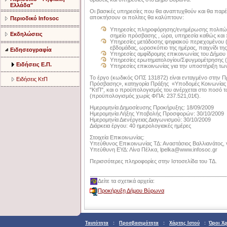
Ελλάδα"
Οι βασικές υπηρεσίες που θα αναπτυχθούν και θα παρ
αποκτήσουν οι πολίτες θα καλύπτουν:
Περιοδικό Infosoc
Υπηρεσίες πληροφόρησης/ενημέρωσης πολιτών
Εκδηλώσεις
σημείο πρόσβασης , ώρα, υπηρεσία καθώς και 
Υπηρεσίες μετάδοσης ψηφιακού περιεχομένου (ει
εβδομάδας, ωροσκόπιο της ημέρας, παιχνίδι τη
Ειδησεογραφία
Υπηρεσίες αμφίδρομης επικοινωνίας του Δήμου μ
Υπηρεσίες ερωτηματολογίου/Σφυγμομέτρησης (P
Ειδήσεις Ε.Π.
Υπηρεσίες επικοινωνίας για την υποστήριξη τω
Το έργο (κωδικός ΟΠΣ 131872) είναι ενταγμένο στην 
Ειδήσεις ΚτΠ
Πρόσβασης», κατηγορία Πράξης «Υποδομές Κοινωνίας 
"ΚτΠ", και ο προϋπολογισμός του ανέρχεται στο ποσ
(προϋπολογισμός χωρίς ΦΠΑ: 237.521,01€).
Ημερομηνία Δημοσίευσης Προκήρυξης: 18/09/200
Ημερομηνία Λήξης Υποβολής Προσφορών: 30/10/2009
Ημερομηνία Διενέργειας Διαγωνισμού: 30/10/2009
Διάρκεια έργου: 40 ημερολογιακές ημέρες
Στοιχεία Επικοινωνίας:
Υπεύθυνος Επικοινωνίας ΤΔ: Αναστάσιος Βαλλιανάτος,
Υπεύθυνη ΕΥΔ: Λίνα Πέλκα,
lpelka@www.infosoc.gr
Περισσότερες
πληροφορίες στην Ιστοσελίδα του ΤΔ.
Δείτε τα σχετικά αρχεία:
Προκήρυξη Δήμου Βύρωνα
Ταυτότητα
:
Προσβασιμότητα
:
Χάρτης Ιστού
:
Όροι Χ