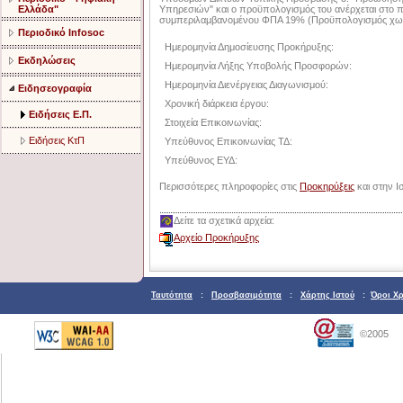
Ελλάδα"
Υπηρεσιών" και ο προϋπολογισμός του ανέρχεται στο
συμπεριλαμβανομένου ΦΠΑ 19% (Προϋπολογισμός χωρί
Περιοδικό Infosoc
Ημερομηνία Δημοσίευσης Προκήρυξης:
Εκδηλώσεις
Ημερομηνία Λήξης Υποβολής Προσφορών:
Ημερομηνία Διενέργειας Διαγωνισμού:
Ειδησεογραφία
Χρονική διάρκεια έργου:
Ειδήσεις Ε.Π.
Στοιχεία Επικοινωνίας:
Ειδήσεις ΚτΠ
Υπεύθυνος Επικοινωνίας ΤΔ:
Υπεύθυνος ΕΥΔ:
Περισσότερες πληροφορίες στις
Προκηρύξεις
και στην Ι
Δείτε τα σχετικά αρχεία:
Αρχείο Προκήρυξης
Ταυτότητα
:
Προσβασιμότητα
:
Χάρτης Ιστού
:
Όροι Χ
©2005