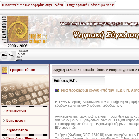
Η Κοινωνία της Πληροφορίας στην Ελλάδα
Επιχειρησιακό Πρόγραμμα "ΚτΠ"
Ψηφιακή
Ελλάδα
Είσοδος
2007-
2013
Γραφείο Τύπου
Αρχική Σελίδα
>
Γραφείο Τύπου
>
Ειδησεογραφία
>
Ειδήσεις Ε.Π.
Νέα προκήρυξη έργου από την ΤΕΔΚ Ν. Άρτ
Η ΤΕΔΚ Ν. Άρτας ανακοινώνει την προκήρυξη «Προμήθε
κόμβων και σημείων δημόσιας πρόσβασης».
Επικοινωνία
Αντικείμενο της προκήρυξης είναι η προμήθεια και εγκ
του Διευρυμένου Ευρυζωνικού Δικτύου. Ο εξοπλισμός σ
Ενημέρωση
και ασύρματης δικτύωσης.- Εξοπλισμό κόμβων - περιφ
Εξυπηρετητές.
Δημοσιότητα
Το έργο (Κωδικός ΟΠΣ: 131918) είναι ενταγμένο στην
Περιοδικό "Ψηφιακή
Υποδομών Δικτύων Τοπικής Πρόσβασης"3: "Προώθηση