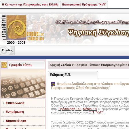
Η Κοινωνία της Πληροφορίας στην Ελλάδα
Επιχειρησιακό Πρόγραμμα "ΚτΠ"
Είσοδος
Γραφείο Τύπου
Αρχική Σελίδα
>
Γραφείο Τύπου
>
Ειδησεογραφία
>
Ειδήσεις Ε.Π.
Δημόσια Διαβούλευση στο πλαίσιο του έργ
Περιφερειακής Οδού Θεσσαλονίκης"
Η Περιφέρεια Κεντρικής Μακεδονίας ανακοινώνει ότι θέ
προκήρυξη για το έργο «Σύστημα Πληροφόρησης χρηστ
Επικοινωνία
Οδού Θεσσαλονίκης - Προμήθεια, Εγκατάσταση και Δοκι
στην
Πρόσκληση 142
,
Μέτρο 2.4
«Περιφερειακά γεωγρα
Ενημέρωση
καινοτόμες ενέργειες», του
Ε.Π. "ΚτΠ"
.
Δημοσιότητα
Το έργο (κωδικός ΟΠΣ: 109294) αφορά στην υλοποίησ
Συστήματος (ITS) που θα έχει σαν βασικό στόχο την 