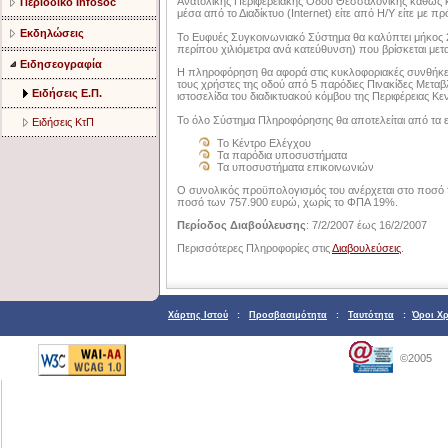
Ανατολικής Περιφερειακής Οδού Θεσσαλονίκης καθώς 
Περιοδικό Infosoc
μέσα από το Διαδίκτυο (Internet) είτε από Η/Υ είτε με
Εκδηλώσεις
Το Ευφυές Συγκοινωνιακό Σύστημα θα καλύπτει μήκος 
περίπου χιλιόμετρα ανά κατεύθυνση) που βρίσκεται με
Ειδησεογραφία
Η πληροφόρηση θα αφορά στις κυκλοφοριακές συνθήκες κ
τους χρήστες της οδού από 5 παρόδιες Πινακίδες Μετα
Ειδήσεις Ε.Π.
ιστοσελίδα του διαδικτυακού κόμβου της Περιφέρειας Κ
Το όλο Σύστημα Πληροφόρησης θα αποτελείται από τα ε
Ειδήσεις ΚτΠ
Το Κέντρο Ελέγχου
Τα παρόδια υποσυστήματα
Τα υποσυστήματα επικοινωνιών
Ο συνολικός προϋπολογισμός του ανέρχεται στο ποσό
ποσό των 757.900 ευρώ, χωρίς το ΦΠΑ 19%.
Περίοδος Διαβούλευσης
: 7/2/2007 έως 16/2/2007
Περισσότερες Πληροφορίες στις
Διαβουλεύσεις
.
Χάρτης Ιστού
:
Προσβασιμότητα
:
Ταυτότητα
:
Όροι Χ
©2005