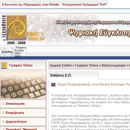
Η Κοινωνία της Πληροφορίας στην Ελλάδα
Επιχειρησιακό Πρόγραμμα "ΚτΠ"
Ψηφιακή
Ελλάδα
Είσοδος
2007-
2013
Γραφείο Τύπου
Αρχική Σελίδα
>
Γραφείο Τύπου
>
Ειδησεογραφία
>
Ειδήσεις Ε.Π.
Έργα Πληροφορικής στο Εθνικό Σύστημα Υγ
Η επιτυχία των συγχρηματοδοτούμενων, μεγάλων έργων
μονόδρομος. Το παραπάνω αποτέλεσε το κεντρικό μήνυμ
80 περίπου συμμετέχοντες στο πλαίσιο του «4ου Πανελλ
Επικοινωνία
Οικονομικά και τις Πολιτικές Υγείας».
Ενημέρωση
Στη συνάντηση που διοργανώθηκε πρόσφατα από την Ε
Σχεδιασμού του Υπουργείου Οικονομίας και Οικονομικ
Δημοσιότητα
Γ'ΚΠΣ Έργα Πληροφορικής στο ΕΣΥ, είχαν προσκληθεί ν
στον τομέα Ηλεκτρονικής Υγείας, ο Γενικός Γραμματέας 
Περιοδικό "Ψηφιακή
Αλληλεγγύης κ. Καλογερόπουλος και ο Ειδικός Γραμματ