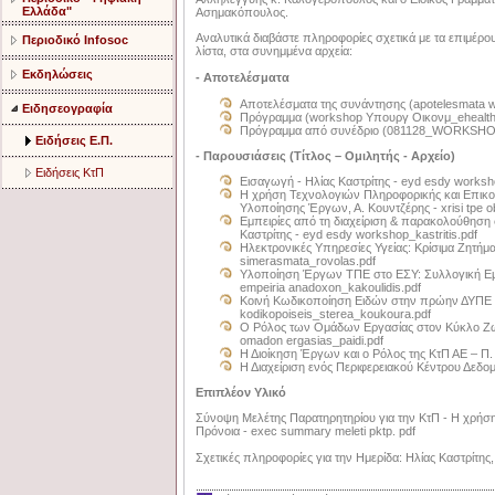
Ελλάδα"
Ασημακόπουλος.
Αναλυτικά διαβάστε πληροφορίες σχετικά με τα επιμέρ
Περιοδικό Infosoc
λίστα, στα συνημμένα αρχεία:
Εκδηλώσεις
- Αποτελέσματα
Αποτελέσματα της συνάντησης (apotelesmata 
Ειδησεογραφία
Πρόγραμμα (workshop Υπουργ Οικονμ_ehealth
Πρόγραμμα από συνέδριο (081128_WORKSH
Ειδήσεις Ε.Π.
- Παρουσιάσεις (Τίτλος – Ομιλητής - Αρχείο)
Ειδήσεις ΚτΠ
Εισαγωγή - Ηλίας Καστρίτης - eyd esdy worksho
Η χρήση Τεχνολογιών Πληροφορικής και Επικο
Υλοποίησης Έργων, Α. Κουντζέρης - xrisi tpe o
Εμπειρίες από τη διαχείριση & παρακολούθηση 
Καστρίτης - eyd esdy workshop_kastritis.pdf
Ηλεκτρονικές Υπηρεσίες Υγείας: Κρίσιμα Ζητήμ
simerasmata_rovolas.pdf
Υλοποίηση Έργων ΤΠΕ στο ΕΣΥ: Συλλογική Εμπ
empeiria anadoxon_kakoulidis.pdf
Κοινή Κωδικοποίηση Ειδών στην πρώην ΔΥΠΕ Σ
kodikopoiseis_sterea_koukoura.pdf
Ο Ρόλος των Ομάδων Εργασίας στον Κύκλο Ζωής
omadon ergasias_paidi.pdf
Η Διοίκηση Έργων και ο Ρόλος της ΚτΠ ΑΕ – Π. 
Η Διαχείριση ενός Περιφερειακού Κέντρου Δεδομέ
Επιπλέον Υλικό
Σύνοψη Μελέτης Παρατηρητηρίου για την ΚτΠ - Η χρήση
Πρόνοια - exec summary meleti pktp. pdf
Σχετικές πληροφορίες για την Ημερίδα: Ηλίας Καστρίτης,