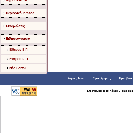
Δημοσιότητα
Περιοδικό Infosoc
Εκδηλώσεις
Ειδησεογραφία
Ειδήσεις Ε.Π.
Ειδήσεις ΚτΠ
Νέα Portal
Χάρτης Ιστού
:
Όροι Χρήσης
:
Προσβασι
Επισκεψιμότητα Κόμβου
Προσβα