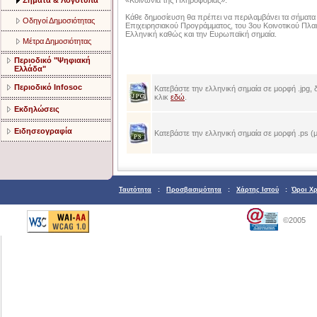
Σήματα & Λογότυπα
«Κοινωνία της Πληροφορίας».
Κάθε δημοσίευση θα πρέπει να περιλαμβάνει τα σήματα
Οδηγοί Δημοσιότητας
Επιχειρησιακού Προγράμματος, του 3ου Κοινοτικού Πλαισ
Ελληνική καθώς και την Ευρωπαϊκή σημαία.
Μέτρα Δημοσιότητας
Περιοδικό "Ψηφιακή
Ελλάδα"
Περιοδικό Infosoc
Κατεβάστε την ελληνική σημαία σε μορφή .jpg, 
κλικ
εδώ
.
Εκδηλώσεις
Ειδησεογραφία
Κατεβάστε την ελληνική σημαία σε μορφή .ps (
Ταυτότητα
:
Προσβασιμότητα
:
Χάρτης Ιστού
:
Όροι Χ
©2005