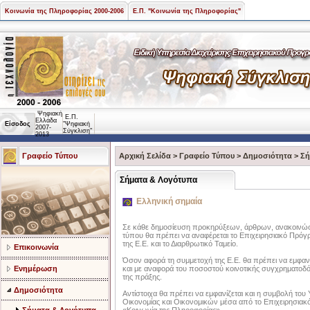
Κοινωνία της Πληροφορίας 2000-2006
Ε.Π. "Κοινωνία της Πληροφορίας"
Ψηφιακή
Ε.Π.
Ελλάδα
Είσοδος
"Ψηφιακή
2007-
Σύγκλιση"
2013
Γραφείο Τύπου
Αρχική Σελίδα
>
Γραφείο Τύπου
>
Δημοσιότητα
>
Σή
Σήματα & Λογότυπα
Ελληνική σημαία
Σε κάθε δημοσίευση προκηρύξεων, άρθρων, ανακοινώ
τύπου θα πρέπει να αναφέρεται το Επιχειρησιακό Πρόγ
της Ε.Ε. και το Διαρθρωτικό Ταμείο.
Επικοινωνία
Όσον αφορά τη συμμετοχή της Ε.Ε. θα πρέπει να εμφαν
Ενημέρωση
και με αναφορά του ποσοστού κοινοτικής συγχρηματοδό
της πράξης.
Δημοσιότητα
Αντίστοιχα θα πρέπει να εμφανίζεται και η συμβολή του
Οικονομίας και Οικονομικών μέσα από το Επιχειρησια