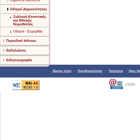
Σήματα & Λογότυπα
Οδηγοί Δημοσιότητας
Συλλογή Κοινοτικής
και Εθνικής
Νομοθεσίας
Οδηγοί - Εγχειρίδια
Περιοδικό Infosoc
Εκδηλώσεις
Ειδησεογραφία
Χάρτης Ιστού
:
Προσβασιμότητα
:
Ταυτότητα
:
Όροι Χ
©2005