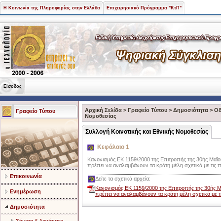
Η Κοινωνία της Πληροφορίας στην Ελλάδα
Επιχειρησιακό Πρόγραμμα "ΚτΠ"
Είσοδος
Αρχική Σελίδα
>
Γραφείο Τύπου
>
Δημοσιότητα
>
Οδ
Γραφείο Τύπου
Νομοθεσίας
Συλλογή Κοινοτικής και Εθνικής Νομοθεσίας
Κεφάλαιο 1
Κανονισμός ΕΚ 1159/2000 της Επιτροπής της 30ής Μαΐο
πρέπει να αναλαμβάνουν τα κράτη μέλη σχετικά με τις 
Επικοινωνία
Δείτε τα σχετικά αρχεία:
Κανονισμός ΕΚ 1159/2000 της Επιτροπής της 30ής Μ
Ενημέρωση
πρέπει να αναλαμβάνουν τα κράτη μέλη σχετικά με 
Δημοσιότητα