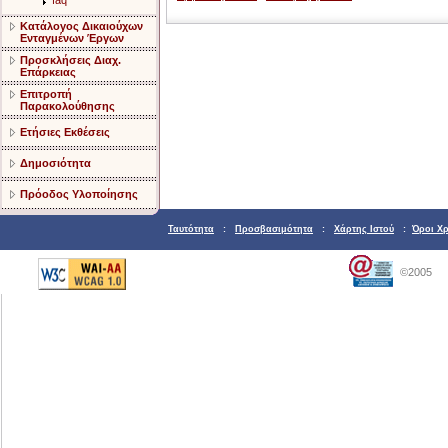
faq
Κατάλογος Δικαιούχων
Ενταγμένων Έργων
Προσκλήσεις Διαχ.
Επάρκειας
Επιτροπή
Παρακολούθησης
Ετήσιες Εκθέσεις
Δημοσιότητα
Πρόοδος Υλοποίησης
Ταυτότητα
:
Προσβασιμότητα
:
Χάρτης Ιστού
:
Όροι Χ
©2005