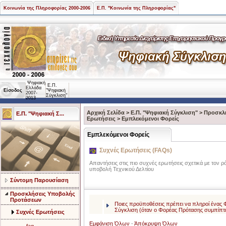
Κοινωνία της Πληροφορίας 2000-2006
Ε.Π. "Κοινωνία της Πληροφορίας"
Ψηφιακή
Ε.Π.
Ελλάδα
Είσοδος
"Ψηφιακή
2007-
Σύγκλιση"
2013
Αρχική Σελίδα
>
Ε.Π. "Ψηφιακή Σύγκλιση"
>
Προσκλ
Ε.Π. "Ψηφιακή Σ...
Ερωτήσεις
>
Εμπλεκόμενοι Φορείς
Εμπλεκόμενοι Φορείς
Συχνές Ερωτήσεις (FAQs)
Απαντήσεις στις πιο συχνές ερωτήσεις σχετικά με τον
υποβολή Τεχνικού Δελτίου
Σύντομη Παρουσίαση
Προσκλήσεις Υποβολής
Προτάσεων
Ποιες προϋποθέσεις πρέπει να πληροί ένας 
Σύγκλιση (όταν ο Φορέας Πρότασης συμπίπτει
Συχνές Ερωτήσεις
Εμφάνιση Όλων
-
Άπόκρυψη Όλων