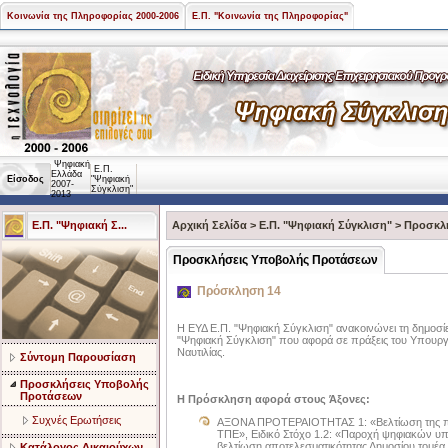
Κοινωνία της Πληροφορίας 2000-2006
Ε.Π. "Κοινωνία της Πληροφορίας"
Ψηφιακή
Ε.Π.
Ελλάδα
Είσοδος
"Ψηφιακή
2007-
Σύγκλιση"
2013
Ε.Π. "Ψηφιακή Σ...
Αρχική Σελίδα
>
Ε.Π. "Ψηφιακή Σύγκλιση"
>
Προσκλ
Προσκλήσεις Υποβολής Προτάσεων
Πρόσκληση 14
Η ΕΥΔ Ε.Π. "Ψηφιακή Σύγκλιση" ανακοινώνει τη δημοσί
"Ψηφιακή Σύγκλιση" που αφορά σε πράξεις του Υπουργε
Ναυτιλίας.
Σύντομη Παρουσίαση
Προσκλήσεις Υποβολής
Προτάσεων
Η Πρόσκληση αφορά στους Άξονες:
Συχνές Ερωτήσεις
ΑΞΟΝΑ ΠΡΟΤΕΡΑΙΟΤΗΤΑΣ 1: «Βελτίωση της πα
ΤΠΕ», Ειδικό Στόχο 1.2: «Παροχή ψηφιακών υπ
βελτίωση αποτελεσματικότητας Δημοσίου τομέ
Κατάλογος Δικαιούχων