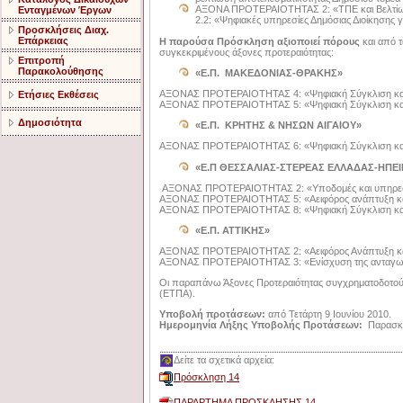
ΑΞΟΝΑ ΠΡΟΤΕΡΑΙΟΤΗΤΑΣ 2: «ΤΠΕ και Βελτίωση
Ενταγμένων Έργων
2.2: «Ψηφιακές υπηρεσίες Δημόσιας Διοίκησης γ
Προσκλήσεις Διαχ.
Επάρκειας
Η παρούσα Πρόσκληση αξιοποιεί πόρους
και από 
συγκεκριμένους άξονες προτεραιότητας:
Επιτροπή
Παρακολούθησης
«Ε.Π. ΜΑΚΕΔΟΝΙΑΣ-ΘΡΑΚΗΣ»
ΑΞΟΝΑΣ ΠΡΟΤΕΡΑΙΟΤΗΤΑΣ 4: «Ψηφιακή Σύγκλιση και 
Ετήσιες Εκθέσεις
ΑΞΟΝΑΣ ΠΡΟΤΕΡΑΙΟΤΗΤΑΣ 5: «Ψηφιακή Σύγκλιση και 
Δημοσιότητα
«Ε.Π. ΚΡΗΤΗΣ & ΝΗΣΩΝ ΑΙΓΑΙΟΥ»
ΑΞΟΝΑΣ ΠΡΟΤΕΡΑΙΟΤΗΤΑΣ 6: «Ψηφιακή Σύγκλιση και επι
«Ε.Π ΘΕΣΣΑΛΙΑΣ-ΣΤΕΡΕΑΣ ΕΛΛΑΔΑΣ-ΗΠΕ
ΑΞΟΝΑΣ ΠΡΟΤΕΡΑΙΟΤΗΤΑΣ 2: «Υποδομές και υπηρεσίε
ΑΞΟΝΑΣ ΠΡΟΤΕΡΑΙΟΤΗΤΑΣ 5: «Αειφόρος ανάπτυξη και 
ΑΞΟΝΑΣ ΠΡΟΤΕΡΑΙΟΤΗΤΑΣ 8: «Ψηφιακή Σύγκλιση και ε
«Ε.Π. ΑΤΤΙΚΗΣ»
ΑΞΟΝΑΣ ΠΡΟΤΕΡΑΙΟΤΗΤΑΣ 2: «Αειφόρος Ανάπτυξη και 
ΑΞΟΝΑΣ ΠΡΟΤΕΡΑΙΟΤΗΤΑΣ 3: «Ενίσχυση της ανταγωνιστ
Οι παραπάνω Άξονες Προτεραιότητας συγχρηματοδοτούν
(ΕΤΠΑ).
Υποβολή προτάσεων:
από Τετάρτη 9 Ιουνίου 2010.
Ημερομηνία Λήξης Υποβολής Προτάσεων:
Παρασκευ
Δείτε τα σχετικά αρχεία:
Πρόσκληση 14
ΠΑΡΑΡΤΗΜΑ ΠΡΟΣΚΛΗΣΗΣ 14