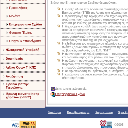
Στόχοι του Επιχειρησιακού Σχεδίου θεωρούνται :
Προσκλήσεις
Η ένταξη όλων των δράσεων ανάπτυξης υποδ
Επικοινωνίας (ΤΠΕ) της Αρχής στα πλαίσια του 
Η προσαρμογή της Αρχής στα νέα τεχνολογικά 
Μελέτες
ποιότητας των παρεχόμενων υπηρεσιών και της
όσο και με ιδιώτες, με σκοπό την αρτιότερη εξυ
Επιχειρησιακά Σχέδια
Η δημιουργία κατάλληλων προϋποθέσεων και 
που θα επιτρέψουν το συνολικό εκσυγχρονισμό
Θεσμικό Πλαίσιο
αποτελεσματικότερη εφαρμογή του θεσμικού πλαι
προσανατολισμό την κατανόηση των αναγκών το
απαιτήσεις του πολίτη) σε βάθος χρόνου.
Οδηγοί & Υποδείγματα
Η εξειδίκευση του στρατηγικού πλαισίου και α
ανάπτυξη των εσωτερικών ικανοτήτων της Αρχή
Ηλεκτρονική Υποβολή
τις βασικές επιλογές του Ε.Π. "ΚτΠ".
Η αναγνώριση αλληλεξαρτήσεων – συνεργασιώ
και ο συντονισμός των μέσων και των πόρων 
Downloads
Η ανάλυση, αναγνώριση, καταγραφή και κωδι
παραγόντων επιτυχίας στο σχεδιασμένο εγχείρη
επιτυχούς υλοποίησης των προγραμματιζόμεν
Λεξικό Όρων Γ' ΚΠΣ
Η αλληλεπίδραση του τρίπτυχου, Συστήματα – Δ
Η κατάρτιση του στελεχιακού δυναμικού της Αρχή
Αναζήτηση
αξιοποίησή τους.
Έρευνα για την
Τεχνολογία
Δείτε τα σχετικά αρχεία:
Έρευνα ικανοποίησης
Επιχειρησιακό Σχέδιο
χρηστών (VPRC)
Ταυτότητα
:
Προσβασιμότητα
:
Χάρτης Ιστού
:
Όροι Χ
©2005