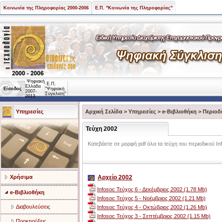
Κοινωνία της Πληροφορίας 2000-2006
Ε.Π. "Κοινωνία της Πληροφορίας"
Ψηφιακή
Ε.Π.
Ελλάδα
Είσοδος
"Ψηφιακή
2007-
Σύγκλιση"
2013
Υπηρεσίες
Αρχική Σελίδα
>
Υπηρεσίες
>
e-Βιβλιοθήκη
>
Περιοδ
Τεύχη 2002
Κατεβάστε σε μορφή pdf όλα τα τεύχη του περιοδικού I
Χρήσιμα
Αρχείο 2002
Infosoc Τεύχος 6 - Δεκέμβριος 2002 (1.78 Mb)
e-Βιβλιοθήκη
Infosoc Τεύχος 5 - Νοέμβριος 2002 (1.21 Mb)
Διαβουλεύσεις
Infosoc Τεύχος 4 - Οκτώβριος 2002 (1.26 Mb)
Infosoc Τεύχος 3 - Σεπτέμβριος 2002 (1.15 Mb)
Προκηρύξεις