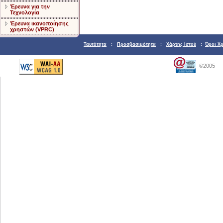
Έρευνα για την
Τεχνολογία
Έρευνα ικανοποίησης
χρηστών (VPRC)
Ταυτότητα
:
Προσβασιμότητα
:
Χάρτης Ιστού
:
Όροι Χ
©2005