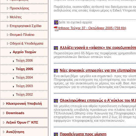
Παράλληλα, εκατοντάδες αντίτυπά του διανέμονται σε εκ
Προσκλήσεις
εκδηλώσεις στις οποίες παίρνει μέρος η Ειδική Υπηρεσία
Μελέτες
Δείτε τα σχετικά αρχεία:
Επιχειρησιακά Σχέδια
Infosoc Τεύχος 37 - Οκτώβριος 2005 (759 Kb)
Θεσμικό Πλαίσιο
Οδηγοί & Υποδείγματα
Αλλάζει γοργά ο «χάρτης» της ευρυζωνικότ
Αρχείο Τευχών
Περισσότεροι από 65 δήμοι της περιφέρειας χρηματοδοτο
μητροπολιτικών δικτύων οπτικών ινών.
Τεύχη 2006
Τεύχη 2005
Νέες ψηφιακές υπηρεσίες για την εξυπηρέτ
Ενα ακόμα βήμα –μεγάλο και σημαντικό- προς την υλοπο
Τεύχη 2004
Πληροφορίας για ενίσχυση της εξυπηρέτησης του πολίτη
ημέρες, με την ανακοίνωση εκ μέρους του καθ. Βασ. 
Τεύχη 2003
υπηρεσιών για το υπουργείο Οικονομίας και Οικονομικ
Τεύχη 2002
Ολοκληρώθηκε επιτυχώς ο Α’ κύκλος του Μ.
Ηλεκτρονική Υποβολή
Με μεγάλη επιτυχία και αθρόα προσέλευση ενδιαφερομ
ηλεκτρονικής υποβολής προτάσεων στο πλαίσιο του Α’ 
Downloads
ΤΕΧνολογική Ωθηση) στην Κοινωνία της Πληροφορίας»,
επιχειρήσεων που απασχολούν από 2 έως 10 άτομα προ
εφαρμογών πληροφορικής και τηλεπικοινωνιών.
Λεξικό Όρων Γ' ΚΠΣ
Αναζήτηση
Παραδείγματα προς μίμηση