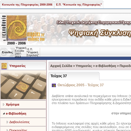
Κοινωνία της Πληροφορίας 2000-2006
Ε.Π. "Κοινωνία της Πληροφορίας"
Ψηφιακή
Ε.Π.
Ελλάδα
Είσοδος
"Ψηφιακή
2007-
Σύγκλιση"
2013
Υπηρεσίες
Αρχική Σελίδα
>
Υπηρεσίες
>
e-Βιβλιοθήκη
>
Περιοδ
Τεύχος 37
Οκτώβριος 2005 - Τεύχος 37
Διαβάστε online αναλυτικά τα περιεχόμενα του Infosoc 
ηλεκτρονικού περιοδικού που εκδίδει κάθε μήνα η Ειδικ
στο πλαίσιο των δράσεων Πληροφόρησης & Δημοσιότητ
Χρήσιμα
στην υπηρεσ
e-Βιβλιοθήκη
Διαβουλεύσεις
Το Infosoc κυκλοφορεί στις αρχές κάθε μήνα. Σε ηλεκτρ
ενδιαφερόμενος στις σελίδες που ακολουθούν, ενώ σε 
Προκηρύξεις
περίπου 6000 συνδρομητές, κυρίως τελικούς δικαιούχους