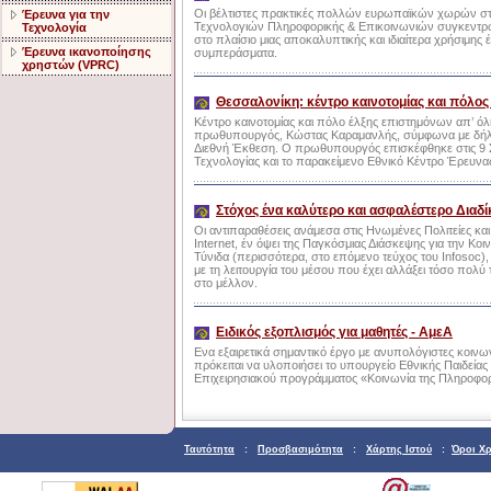
Οι βέλτιστες πρακτικές πολλών ευρωπαϊκών χωρών στο
Έρευνα για την
Τεχνολογιών Πληροφορικής & Επικοινωνιών συγκεντρώ
Τεχνολογία
στο πλαίσιο μιας αποκαλυπτικής και ιδιαίτερα χρήσιμης έ
Έρευνα ικανοποίησης
συμπεράσματα.
χρηστών (VPRC)
Θεσσαλονίκη: κέντρο καινοτομίας και πόλος
Κέντρο καινοτομίας και πόλο έλξης επιστημόνων απ’ ό
πρωθυπουργός, Κώστας Καραμανλής, σύμφωνα με δήλωσ
Διεθνή Έκθεση. Ο πρωθυπουργός επισκέφθηκε στις 9 
Τεχνολογίας και το παρακείμενο Εθνικό Κέντρο Έρευνα
Στόχος ένα καλύτερο και ασφαλέστερο Διαδί
Οι αντιπαραθέσεις ανάμεσα στις Ηνωμένες Πολιτείες και
Internet, έν όψει της Παγκόσμιας Διάσκεψης για την Κο
Τύνιδα (περισσότερα, στο επόμενο τεύχος του Infosoc), δ
με τη λειτουργία του μέσου που έχει αλλάξει τόσο πολύ 
στο μέλλον.
Ειδικός εξοπλισμός για μαθητές - ΑμεΑ
Ενα εξαιρετικά σημαντικό έργο με ανυπολόγιστες κοιν
πρόκειται να υλοποιήσει το υπουργείο Εθνικής Παιδεί
Επιχειρησιακού προγράμματος «Κοινωνία της Πληροφορ
Ταυτότητα
:
Προσβασιμότητα
:
Χάρτης Ιστού
:
Όροι Χ