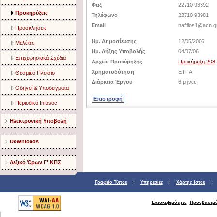
Φαξ
22710 93392
Προκηρύξεις
Τηλέφωνο
22710 93981
Email
naftilos1@acn.g
Προσκλήσεις
Ημ. Δημοσίευσης
12/05/2006
Μελέτες
Ημ. Λήξης Υποβολής
04/07/06
Επιχειρησιακά Σχέδια
Αρχείο Προκύρηξης
Προκήρυξη:208
Χρηματοδότηση
ΕΤΠΑ
Θεσμικό Πλαίσιο
Διάρκεια Έργου
6 μήνες
Οδηγοί & Υποδείγματα
Περιοδικό Infosoc
Ηλεκτρονική Υποβολή
Downloads
Λεξικό Όρων Γ' ΚΠΣ
Γραφείο Τύπου
:
Υπηρεσίες
:
Χάρτης Ιστού
Επισκεψιμότητα
Προσβασιμό