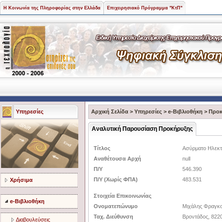
Η Κοινωνία της Πληροφορίας στην Ελλάδα
Επιχειρησιακό Πρόγραμμα "ΚτΠ"
Υπηρεσίες
Αρχική Σελίδα
>
Υπηρεσίες
>
e-Βιβλιοθήκη
>
Προκ
Αναλυτική Παρουσίαση Προκήρυξης
Τίτλος
Ασύρματο Ηλεκτ
Αναθέτουσα Αρχή
null
Π/Υ
546.390
Π/Υ (Χωρίς ΦΠΑ)
483.531
Χρήσιμα
Στοιχεία Επικοινωνίας
e-Βιβλιοθήκη
Ονοματεπώνυμο
Μιχάλης Φραγκ
Ταχ. Διεύθυνση
Βροντάδος, 8220
Διαβουλεύσεις