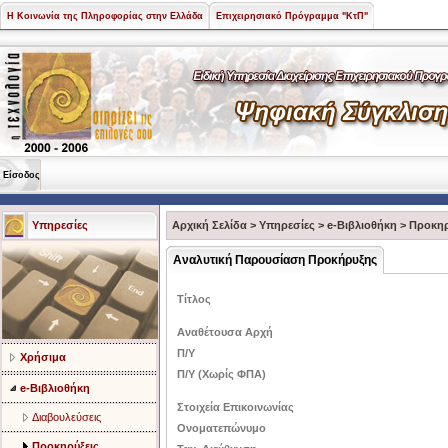
Η Κοινωνία της Πληροφορίας στην Ελλάδα
Επιχειρησιακό Πρόγραμμα "ΚτΠ"
Είσοδος
Υπηρεσίες
Αρχική Σελίδα
>
Υπηρεσίες
>
e-Βιβλιοθήκη
>
Προκηρ
Αναλυτική Παρουσίαση Προκήρυξης
Τίτλος
Αναθέτουσα Αρχή
Π/Υ
Χρήσιμα
Π/Υ (Χωρίς ΦΠΑ)
e-Βιβλιοθήκη
Στοιχεία Επικοινωνίας
Διαβουλεύσεις
Ονοματεπώνυμο
Προκηρύξεις