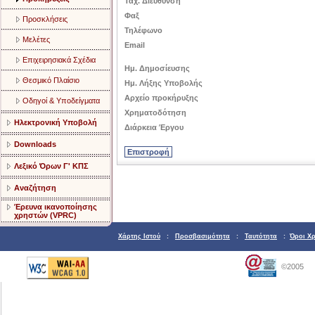
Ταχ. Διεύθυνση
Φαξ
Προσκλήσεις
Τηλέφωνο
Μελέτες
Email
Επιχειρησιακά Σχέδια
Ημ. Δημοσίευσης
Θεσμικό Πλαίσιο
Ημ. Λήξης Υποβολής
Αρχείο προκήρυξης
Οδηγοί & Υποδείγματα
Χρηματοδότηση
Ηλεκτρονική Υποβολή
Διάρκεια Έργου
Downloads
Λεξικό Όρων Γ' ΚΠΣ
Αναζήτηση
Έρευνα ικανοποίησης
χρηστών (VPRC)
Χάρτης Ιστού
:
Προσβασιμότητα
:
Ταυτότητα
:
Όροι Χ
©2005