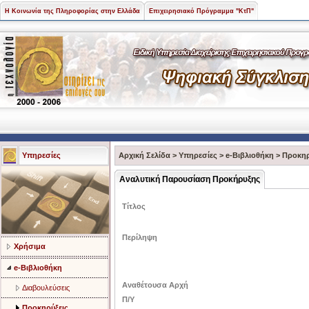
Η Κοινωνία της Πληροφορίας στην Ελλάδα
Επιχειρησιακό Πρόγραμμα "ΚτΠ"
Υπηρεσίες
Αρχική Σελίδα
>
Υπηρεσίες
>
e-Βιβλιοθήκη
>
Προκηρ
Αναλυτική Παρουσίαση Προκήρυξης
Τίτλος
Περίληψη
Χρήσιμα
e-Βιβλιοθήκη
Αναθέτουσα Αρχή
Διαβουλεύσεις
Π/Υ
Προκηρύξεις