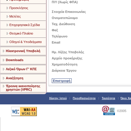
Π/Υ (Χωρίς ΦΠΑ)
Προσκλήσεις
Στοιχεία Επικοινωνίας
Μελέτες
Ονοματεπώνυμο
Ταχ. Διεύθυνση
Επιχειρησιακά Σχέδια
Φαξ
Θεσμικό Πλαίσιο
Τηλέφωνο
Οδηγοί & Υποδείγματα
Email
Ηλεκτρονική Υποβολή
Ημ. Λήξης Υποβολής
Αρχείο προκήρυξης
Downloads
Χρηματοδότηση
Λεξικό Όρων Γ' ΚΠΣ
Διάρκεια Έργου
Αναζήτηση
Έρευνα ικανοποίησης
χρηστών (VPRC)
Χάρτης Ιστού
:
Προσβασιμότητα
:
Ταυτότητα
:
Όροι Χ
©2005