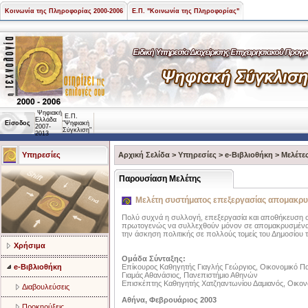
Κοινωνία της Πληροφορίας 2000-2006
Ε.Π. "Κοινωνία της Πληροφορίας"
Ψηφιακή
Ε.Π.
Ελλάδα
Είσοδος
"Ψηφιακή
2007-
Σύγκλιση"
2013
Υπηρεσίες
Αρχική Σελίδα
>
Υπηρεσίες
>
e-Βιβλιοθήκη
>
Μελέτε
Παρουσίαση Μελέτης
Μελέτη συστήματος επεξεργασίας απομακρ
Πολύ συχνά η συλλογή, επεξεργασία και αποθήκευση 
πρωτογενώς να συλλεχθούν μόνον σε απομακρυσμένα 
την άσκηση πολιτικής σε πολλούς τομείς του Δημοσίου 
Χρήσιμα
Ομάδα Σύνταξης:
e-Βιβλιοθήκη
Επίκουρος Καθηγητής Γιαγλής Γεώργιος, Οικονομικό Π
Γιαμάς Αθανάσιος, Πανεπιστήμιο Αθηνών
Επισκέπτης Καθηγητής Χατζηαντωνίου Δαμιανός, Οικο
Διαβουλεύσεις
Αθήνα, Φεβρουάριος 2003
Προκηρύξεις