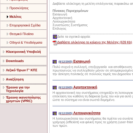
Διαβάστε ολόκληρη τη μελέτη επιλέγοντας παρακάτω απ
Προσκλήσεις
Πίνακας Περιεχομένων
Εισαγωγή
Μελέτες
Αρχιτεκτονική
Λειτουργικότητα
Συνιστώσες Συστήματος
Επιχειρησιακά Σχέδια
Επίλογος
Θεσμικό Πλαίσιο
Δείτε τα σχετικά αρχεία:
Διαβάστε ολόκληρο το κείμενο της Μελέτης (639 Kb)
Οδηγοί & Υποδείγματα
Ηλεκτρονική Υποβολή
Downloads
Εισαγωγή
(8/12/2005)
Πολύ συχνά η συλλογή, επεξεργασία και αποθήκευση 
Λεξικό Όρων Γ' ΚΠΣ
πρωτογενώς να συλλεχθούν μόνον σε απομακρυσμένα 
την άσκηση πολιτικής σε πολλούς τομείς του Δημοσίου 
Αναζήτηση
Αρχιτεκτονική
Έρευνα για την
(8/12/2005)
Τεχνολογία
Η αρχιτεκτονική του συστήματος επηρεάζει τη λειτουργ
επέκταση του καθόλη τη διάρκεια ζωής του και για αυτό 
Έρευνα ικανοποίησης
ώστε το σύστημα να είναι σωστά δομημένο.
χρηστών (VPRC)
Λειτουργικότητα
(8/12/2005)
Η λειτουργικότητα του συστήματος θα πρέπει να συνίστατα
γρήγορη (efficient) και φιλική προς το χρήστη (user-f
των τιμών.