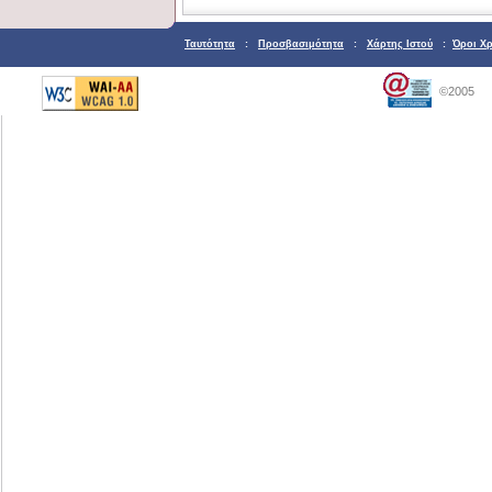
Ταυτότητα
:
Προσβασιμότητα
:
Χάρτης Ιστού
:
Όροι Χ
©2005