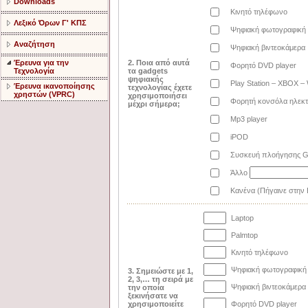
Downloads
Κινητό τηλέφωνο
Λεξικό Όρων Γ' ΚΠΣ
Ψηφιακή φωτογραφική
Αναζήτηση
Ψηφιακή βιντεοκάμερα
Έρευνα για την
2. Ποια από αυτά
Φορητό DVD player
Τεχνολογία
τα gadgets
ψηφιακής
Play Station – XBOX – 
Έρευνα ικανοποίησης
τεχνολογίας έχετε
χρηστών (VPRC)
χρησιμοποιήσει
Φορητή κονσόλα ηλεκτ
μέχρι σήμερα;
Mp3 player
iPOD
Συσκευή πλοήγησης 
Άλλο
Κανένα (Πήγαινε στην 
Laptop
Palmtop
Κινητό τηλέφωνο
Ψηφιακή φωτογραφική
3. Σημειώστε με 1,
2, 3,… τη σειρά με
Ψηφιακή βιντεοκάμερα
την οποία
ξεκινήσατε να
χρησιμοποιείτε
Φορητό DVD player