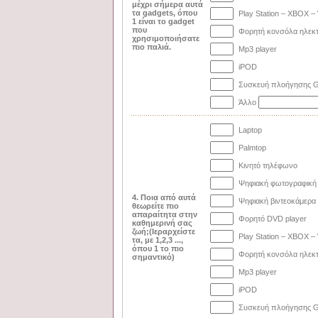
μέχρι σήμερα αυτά
τα gadgets, όπου
Play Station – XBOX –
1 είναι το gadget
που
Φορητή κονσόλα ηλεκτ
χρησιμοποιήσατε
πιο παλιά.
Mp3 player
iPOD
Συσκευή πλοήγησης 
Άλλο
Laptop
Palmtop
Κινητό τηλέφωνο
Ψηφιακή φωτογραφική
4. Ποια από αυτά
Ψηφιακή βιντεοκάμερα
θεωρείτε πιο
απαραίτητα στην
Φορητό DVD player
καθημερινή σας
ζωή;(Ιεραρχείστε
Play Station – XBOX –
τα, με 1,2,3 ...,
όπου 1 το πιο
Φορητή κονσόλα ηλεκτ
σημαντικό)
Mp3 player
iPOD
Συσκευή πλοήγησης 