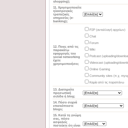
shopping);
11. Χρησιμοποιείτε
ηλεκτρονικές
τραπεζικές
υπηρεσίες (e-
banking);
P2P (ανταλλαγή αρχείων)
Chat
Forum
12. Ποιες από τις
Wiki
παρακάτω
εφαρμογές του
Podcast (uploading/downlo
social networking
έχετε
Videocast (uploading/downl
χρησιμοποιήσει;
Online Gaming
Community sites (π.χ. mysp
Καμία από τις παραπάνω
13. Διατηρείτε
προσωπική
σελίδα ή blog;
14. Πόσο συχνά
επισκέπτεστε
blogs;
15. Κατά τη γνώμη
σας, πόσο
ασφαλείς
πιστεύετε ότι είναι