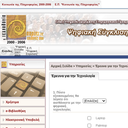
Κοινωνία της Πληροφορίας 2000-2006
Ε.Π. "Κοινωνία της Πληροφορίας"
Ψηφιακή
Ε.Π.
Ελλάδα
Είσοδος
"Ψηφιακή
2007-
Σύγκλιση"
2013
Υπηρεσίες
Αρχική Σελίδα
>
Υπηρεσίες
>
Έρευνα για την Τεχνο
Έρευνα για την Τεχνολογία
1. Πόσο
εξοικειωμένος θα
λέγατε ότι
Χρήσιμα
αισθάνεστε με την
ψηφιακή
τεχνολογία;
e-Βιβλιοθήκη
Laptop
Ηλεκτρονική Υποβολή
Palmtop