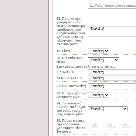
Άλλο (παρακαλούμε σημειώ
18. Ποιο κατά τη
γνώμη σας είναι
το σημαντικότερο
πρόβλημα που
αντιμετωπίζουν οι
χρήστες κατά τη
πλοήγησή τους
στο Ίντερνετ;
19. Είστε:
20. Η ηλικία σας
είναι:
Στην κύρια απασχόληση σας είστε...
ΕΡΓΑΖΕΣΤΕ
ΔΕΝ ΕΡΓΑΖΕΣΤΕ
22. Που κατοικείτε;
23. Η περιοχή που
κατοικείτε είναι
24. Το συνολικό
μηνιαίο εισόδημα
του νοικοκυριού
σας είναι περίπου;
25. Πόσες ημέρες
την εβδομάδα
1
2
3
χρησιμοποιείτε το
Ίντερνετ;