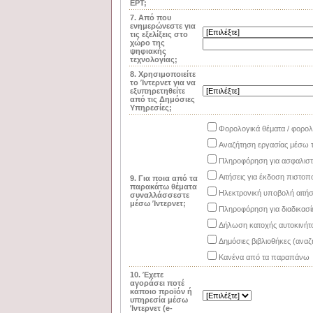
ΕΡΤ;
7. Από που
ενημερώνεστε για
τις εξελίξεις στο
χώρο της
ψηφιακής
τεχνολογίας;
8. Χρησιμοποιείτε
το Ίντερνετ για να
εξυπηρετηθείτε
από τις Δημόσιες
Υπηρεσίες;
Φορολογικά θέματα / φορολ
Αναζήτηση εργασίας μέσω 
Πληροφόρηση για ασφαλιστ
Αιτήσεις για έκδοση πιστοπ
9. Για ποια από τα
παρακάτω θέματα
Ηλεκτρονική υποβολή αιτ
συναλλάσσεστε
μέσω Ίντερνετ;
Πληροφόρηση για διαδικασί
Δήλωση κατοχής αυτοκινήτ
Δημόσιες βιβλιοθήκες (ανα
Κανένα από τα παραπάνω
10. Έχετε
αγοράσει ποτέ
κάποιο προϊόν ή
υπηρεσία μέσω
Ίντερνετ (e-