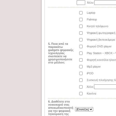
Άλλο
Laptop
Palmtop
Κινητό τηλέφωνο
Ψηφιακή φωτογραφική
Ψηφιακή βιντεοκάμερα
5. Ποια από τα
Φορητό DVD player
παρακάτω
gadgets ψηφιακής
τεχνολογίας
Play Station – XBOX – 
σκοπεύετε να
χρησιμοποιήσετε
Φορητή κονσόλα ηλεκτ
στο μέλλον;
Mp3 player
iPOD
Συσκευή πλοήγησης 
Άλλο
Κανένα
6. Διαθέτετε στο
νοικοκυριό σας
αποκωδικοποιητή
για την ψηφιακή
τηλεόραση της