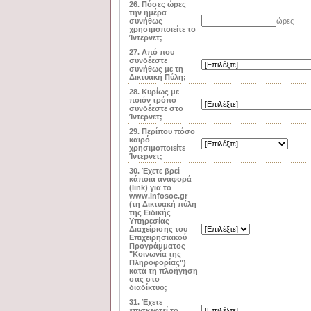
26. Πόσες ώρες
την ημέρα
συνήθως
ώρες
χρησιμοποιείτε το
Ίντερνετ;
27. Από που
συνδέεστε
συνήθως με τη
Δικτυακή Πύλη;
28. Κυρίως με
ποιόν τρόπο
συνδέεστε στο
Ίντερνετ;
29. Περίπου πόσο
καιρό
χρησιμοποιείτε
Ίντερνετ;
30. Έχετε βρεί
κάποια αναφορά
(link) για το
www.infosoc.gr
(τη Δικτυακή πύλη
της Ειδικής
Υπηρεσίας
Διαχείρισης του
Επιχειρησιακού
Προγράμματος
"Κοινωνία της
Πληροφορίας")
κατά τη πλοήγηση
σας στο
διαδίκτυο;
31. Έχετε
επισκεφτεί το