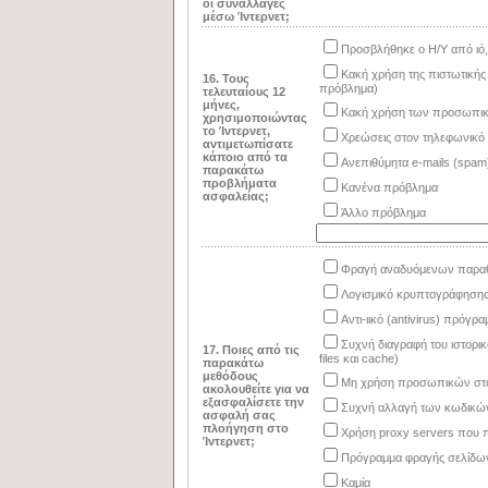
οι συναλλαγές
μέσω Ίντερνετ;
Προσβλήθηκε ο Η/Υ από ιό
Κακή χρήση της πιστωτικής
16. Τους
πρόβλημα)
τελευταίους 12
μήνες,
Κακή χρήση των προσωπικ
χρησιμοποιώντας
το Ίντερνετ,
Χρεώσεις στον τηλεφωνικό 
αντιμετωπίσατε
κάποιο από τα
Ανεπιθύμητα e-mails (spam
παρακάτω
προβλήματα
Κανένα πρόβλημα
ασφαλείας;
Άλλο πρόβλημα
Φραγή αναδυόμενων παραθύ
Λογισμικό κρυπτογράφηση
Αντι-ιικό (antivirus) πρόγραμ
Συχνή διαγραφή του ιστορικ
17. Ποιες από τις
files και cache)
παρακάτω
μεθόδους
Μη χρήση προσωπικών στοι
ακολουθείτε για να
εξασφαλίσετε την
Συχνή αλλαγή των κωδικώ
ασφαλή σας
πλοήγηση στο
Χρήση proxy servers που 
Ίντερνετ;
Πρόγραμμα φραγής σελίδων 
Καμία