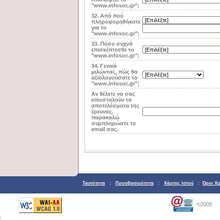
"www.infosoc.gr";
32. Από πού
πληροφορηθήκατε
για το
"www.infosoc.gr";
33. Πόσο συχνά
επισκέπτεσθε το
"www.infosoc.gr";
34. Γενικά
μιλώντας, πώς θα
αξιολογούσατε το
"www.infosoc.gr";
Αν θέλετε να σας
αποσταλούν τα
αποτελέσματα της
έρευνας,
παρακαλώ
συμπληρώστε το
email σας.
Ταυτότητα
:
Προσβασιμότητα
:
Χάρτης Ιστού
:
Όροι Χ
©2005