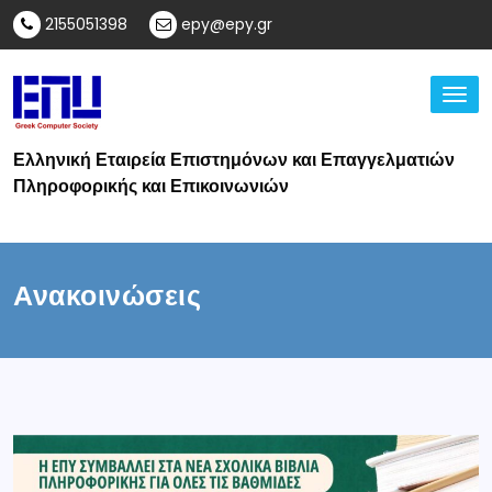
2155051398
epy@epy.gr
TO
Ελληνική Εταιρεία Επιστημόνων και Επαγγελματιών
Πληροφορικής και Επικοινωνιών
Ανακοινώσεις