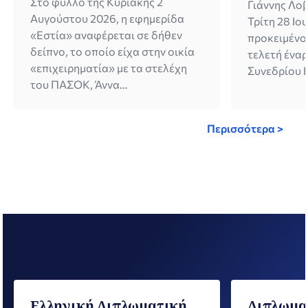
Στο φύλλο της Κυριακής 2
Γιάννης Λοβ
Αυγούστου 2026, η εφημερίδα
Τρίτη 28 Ιο
«Εστία» αναφέρεται σε δήθεν
προκειμένο
δείπνο, το οποίο είχα στην οικία
τελετή ένα
«επιχειρηματία» με τα στελέχη
Συνεδρίου 
του ΠΑΣΟΚ, Άννα
εκπροσωπών
Διαμαντοπούλου και Μανώλη
Κυβέρνηση.
Χριστοδουλάκη. Συνοδεύεται δε,
πλαίσιο του
Περισσότερα >
από μονταρισμένη φωτογραφία,
απηύθυνε, 
προϊόν τεχνητής νοημοσύνης, που
ενότητα το
εμφανίζει τους τρεις μας ως
Ελληνισμού 
συνδαιτυμόνες, παραθέτοντας
συνεργασία
μάλιστα αναλυτικές λεπτομέρειες
σε θέματα 
της ανύπαρκτης μεταξύ μας
την αταλάντ
συζήτησης. Τόσο […]
Ελληνική Διπλωματική
Διπλωμα