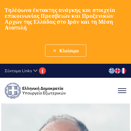
Τηλέφωνα έκτακτης ανάγκης και στοιχεία
επικοινωνίας Πρεσβειών και Προξενικών
Αρχών της Ελλάδας στο Ιράν και τη Μέση
Ανατολή
Κλείσιμο
i
Σύντομα Links
Ελληνική Δημοκρατία
Υπουργείο Εξωτερικών