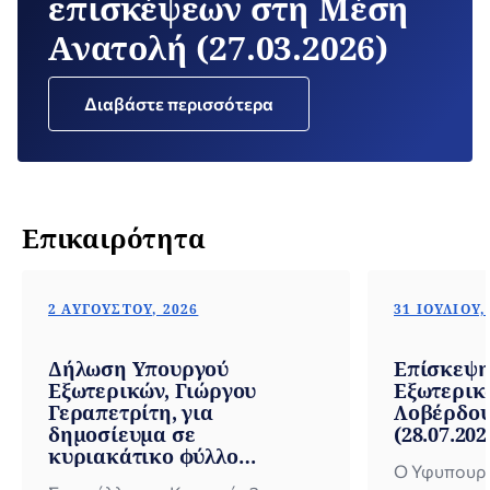
επισκέψεων στη Μέση
Ανατολή (27.03.2026)
Διαβάστε περισσότερα
Επικαιρότητα
2 ΑΥΓΟΎΣΤΟΥ, 2026
31 ΙΟΥΛΊΟΥ,
Δήλωση Υπουργού
Επίσκεψη
Εξωτερικών, Γιώργου
Εξωτερικ
Γεραπετρίτη, για
Λοβέρδου
δημοσίευμα σε
(28.07.202
κυριακάτικο φύλλο
Ο Υφυπουργ
εφημερίδας (02.08.2026)