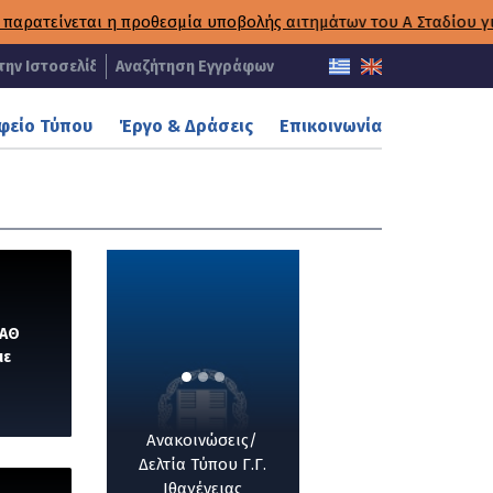
μία υποβολής αιτημάτων του Α΄ Σταδίου για τους Κύκλους ΠΡΟΓ
Αναζήτηση Εγγράφων
φείο Τύπου
Έργο & Δράσεις
Επικοινωνία
ΜΑΘ
με
Ανακοινώσεις/
Δελτία Τύπου Γ.Γ.
Ιθαγένειας