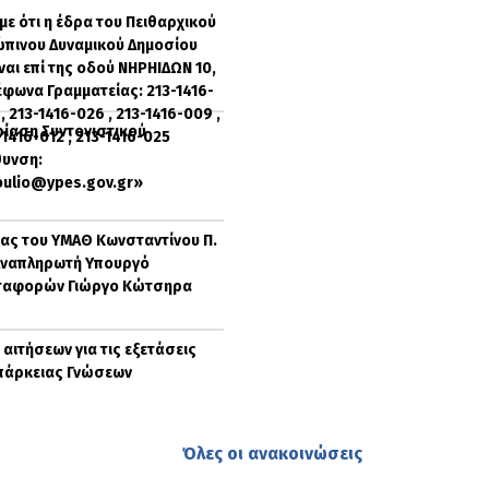
ε ότι η έδρα του Πειθαρχικού
πινου Δυναμικού Δημοσίου
ίναι επί της οδού ΝΗΡΗΙΔΩΝ 10,
έφωνα Γραμματείας: 213-1416-
 , 213-1416-026 , 213-1416-009 ,
ρίαση Συντονιστικού
-1416-012 , 213-1416-025
θυνση:
oulio@ypes.gov.gr»
ας του ΥΜΑΘ Κωνσταντίνου Π.
 Αναπληρωτή Υπουργό
ταφορών Γιώργο Κώτσηρα
αιτήσεων για τις εξετάσεις
πάρκειας Γνώσεων
Όλες οι ανακοινώσεις