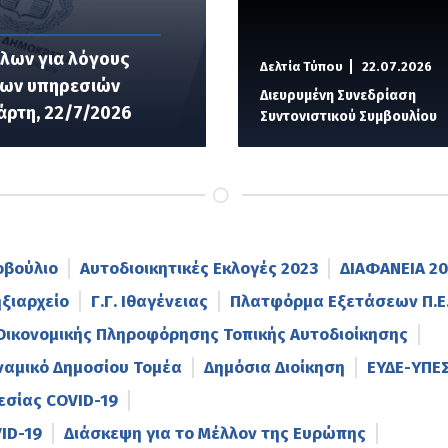
λων για λόγους
Δελτία Τύπου
22.07.2026
σίων υπηρεσιών
Διευρυμένη Συνεδρίαση
άρτη, 22/7/2026
Συντονιστικού Συμβουλίου
οβούλιο
Αυτοδιοικητικές Εκλογές 2023
ΔΙΑΦΑΝΕΙΑ 20
ηξιαρχείο
Γ.Γ. Ιθαγένειας
Πλατφόρμα Εξετάσεων Π.Ε.
Οικονομικής Πληροφόρησης Τοπικής Αυτοδιοίκησης
ναμικό Δημοσίου Τομέα
Δημόσια Διοίκηση
ΕΥΔΕ-ΥΠΕ
εσίας COVID-19
ID-19
Διάσκεψη για το Μέλλον της Ευρώπης