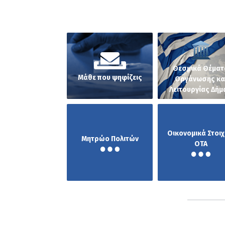
BANNERS
Θεσμικά Θέματ
Μάθε που ψηφίζεις
Οργάνωσης κα
Λειτουργίας Δήμ
Οικονομικά Στοιχ
Μητρώο Πολιτών
ΟΤΑ