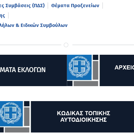
ες Συμβάσεις (ΠΔΣ)
Θέματα Προξενείων
ης
λήλων & Ειδικών Συμβούλων