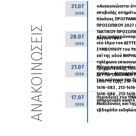
31.07
«Ανακοινώνεται ότι
υποβολής αιτημάτων
2026
Κύκλους ΠΡΟΓΡΑΜΜ
ΠΡΟΣΩΠΙΚΟΥ 2027 
ΑΝΑΚΟΙΝΩΣΕΙΣ
ΤΑΚΤΙΚΟΥ ΠΡΟΣΩΠΙΚ
28.07
«Σας ενημερώνουμε 
Αυγούστου»
νέα έδρα του ΔΕΥ
2026
ΣΥΜΒΟΥΛΙΟΥ του Υπ
επί της οδού ΝΗΡΗΙ
τηλέφωνα επικοινων
21.07
Μέτρα προστασίας 
Γραμματειακής Υπο
υγείας – Λειτουργ
2026
ΔΕΥΤΕΡΟΒΑΘΜΙΟΥ Π
του καύσωνα την Τ
είναι τα εξής: 213-1
1416-083 , 213-1416
1416-086 , 213-141
17.07
Περιοδείες του ΥΜΑ
υπηρεσιακό κινητό
Μακεδονίας και της
2026
εβδομάδα εκδηλώσε