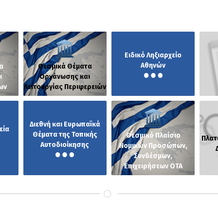
Ειδικό Ληξιαρχείο
Αθηνών
α
Θεσμικά Θέματα
ι
Οργάνωσης και
ων
Λειτουργίας Περιφερειών
Διεθνή και Ευρωπαϊκά
εία
Θέματα της Τοπικής
Θεσμικό Πλαίσιο
Πλατ
Αυτοδιοίκησης
Νομικών Προσώπων,
Συνδέσμων,
Επιχειρήσεων ΟΤΑ