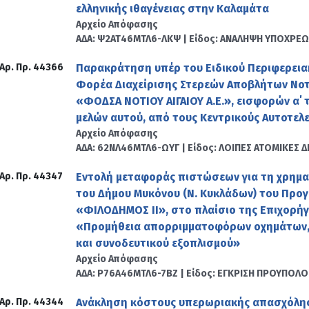
ελληνικής ιθαγένειας στην Καλαμάτα
Αρχείο Απόφασης
ΑΔΑ: Ψ2ΑΤ46ΜΤΛ6-ΛΚΨ | Είδος: ΑΝΑΛΗΨΗ ΥΠΟΧΡΕ
Αρ. Πρ. 44366
Παρακράτηση υπέρ του Ειδικού Περιφερεια
Φορέα Διαχείρισης Στερεών Αποβλήτων Νοτίο
«ΦΟΔΣΑ ΝΟΤΙΟΥ ΑΙΓΑΙΟΥ Α.Ε.», εισφορών α΄ 
μελών αυτού, από τους Κεντρικούς Αυτοτελε
Αρχείο Απόφασης
ΑΔΑ: 62ΝΛ46ΜΤΛ6-ΩΥΓ | Είδος: ΛΟΙΠΕΣ ΑΤΟΜΙΚΕΣ Δ
Αρ. Πρ. 44347
Εντολή μεταφοράς πιστώσεων για τη χρημ
του Δήμου Μυκόνου (Ν. Κυκλάδων) του Προ
«ΦΙΛΟΔΗΜΟΣ ΙΙ», στο πλαίσιο της Επιχορήγ
«Προμήθεια απορριμματοφόρων οχημάτων,
και συνοδευτικού εξοπλισμού»
Αρχείο Απόφασης
ΑΔΑ: Ρ76Α46ΜΤΛ6-7ΒΖ | Είδος: ΕΓΚΡΙΣΗ ΠΡΟΥΠΟΛ
Αρ. Πρ. 44344
Ανάκληση κόστους υπερωριακής απασχόλη