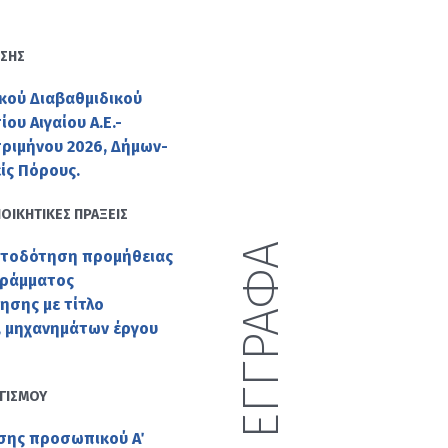
ΩΣΗΣ
κού Διαβαθμιδικού
υ Αιγαίου Α.Ε.-
τριμήνου 2026, Δήμων-
ίς Πόρους.
ΙΟΙΚΗΤΙΚΕΣ ΠΡΑΞΕΙΣ
ατοδότηση προμήθειας
γράμματος
ησης με τίτλο
 μηχανημάτων έργου
ΟΓΙΣΜΟΥ
σης προσωπικού Α΄