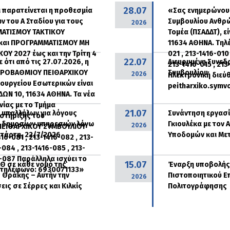
28.07
 παρατείνεται η προθεσμία
«Σας ενημερώνουμ
 του Α΄ Σταδίου για τους
Συμβουλίου Ανθρώ
2026
ΑΤΙΣΜΟΥ ΤΑΚΤΙΚΟΥ
Τομέα (ΠΣΑΔΔΤ), ε
και ΠΡΟΓΡΑΜΜΑΤΙΣΜΟΥ ΜΗ
11634 ΑΘΗΝΑ. Τηλ
ΟΥ 2027 έως και την Τρίτη 4
021 , 213-1416-010
22.07
ότι από τις 27.07.2026, η
Διευρυμένη Συνεδ
213-1416-015 , 213
ΤΕΡΟΒΑΘΜΙΟΥ ΠΕΙΘΑΡΧΙΚΟΥ
Συμβουλίου
2026
Ηλεκτρονική διεύ
ουργείου Εσωτερικών είναι
peitharxiko.symv
ΔΩΝ 10, 11634 ΑΘΗΝΑ. Τα νέα
ίας με το Τμήμα
21.07
υπαλλήλων για λόγους
Συνάντηση εργασί
στήριξης του
ία δημοσίων υπηρεσιών λόγω
Γκιουλέκα με τον
2026
ΕΙΘΑΡΧΙΚΟΥ ΣΥΜΒΟΥΛΙΟΥ
ετάρτη, 22/7/2026
Υποδομών και Με
416-081 , 213-1416-082 , 213-
-084 , 213-1416-085 , 213-
6-087 Παράλληλα ισχύει το
15.07
Θ σε κάθε νομό της
Έναρξη υποβολής 
 τηλέφωνο: 6930071133»
 Θράκης – Αυτήν την
Πιστοποιητικού Ε
2026
ις σε Σέρρες και Κιλκίς
Πολιτογράφησης