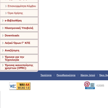
Επισκεψιμότητα Κόμβου
Όροι Χρήσης
e-Βιβλιοθήκη
Ηλεκτρονική Υποβολή
Downloads
Λεξικό Όρων Γ' ΚΠΣ
Αναζήτηση
Έρευνα για την
Τεχνολογία
Έρευνα ικανοποίησης
χρηστών (VPRC)
Ταυτότητα
:
Προσβασιμότητα
:
Χάρτης Ιστού
:
Όροι Χ
©2005