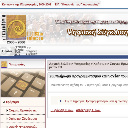
Κοινωνία της Πληροφορίας 2000-2006
Ε.Π. "Κοινωνία της Πληροφορίας"
Ψηφιακή
Ε.Π.
Ελλάδα
Είσοδος
"Ψηφιακή
2007-
Σύγκλιση"
2013
Αρχική Σελίδα
>
Υπηρεσίες
>
Χρήσιμα
>
Συχνές Ερω
Υπηρεσίες
με το ΕΠ
Συμπλήρωμα Προγραμματισμού και η σχέση του 
Μάθετε για τη σχέση του Συμπληρώματος Προγραμματισ
Συμπλήρωμα Προγραμματισμού και η σχέση τ
Χρήσιμα
Εμφάνιση Όλων
-
Άπόκρυψη Όλων
Συχνές Ερωτήσεις
Χρήσιμοι Σύνδεσμοι
Αρχείο Ψηφοφοριών