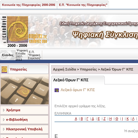
Κοινωνία της Πληροφορίας 2000-2006
Ε.Π. "Κοινωνία της Πληροφορίας"
Ψηφιακή
Ε.Π.
Ελλάδα
Είσοδος
"Ψηφιακή
2007-
Σύγκλιση"
2013
Υπηρεσίες
Αρχική Σελίδα
>
Υπηρεσίες
>
Λεξικό Όρων Γ' ΚΠΣ
Λεξικό Όρων Γ' ΚΠΣ
Λεξικό όρων Γ' ΚΠΣ
Επιλέξτε αρχικό γράμμα της λέξης.
Χρήσιμα
ΕΛΛΗΝΙΚΑ
Α
|
Β
|
Γ
|
Δ
|
Ε
|
Ζ
|
Η
|
Θ
|
Ι
|
Κ
|
Λ
|
e-Βιβλιοθήκη
Ηλεκτρονική Υποβολή
Ή αναζητ
Ε