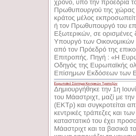
χρόνο, υπό την προεδρία τ
Πρωθυπουργού της χώρας π
κράτος μέλος εκπροσωπείτ
ή τον Πρωθυπουργό του ε
Εξωτερικών, σε ορισμένες 
Υπουργό των Οικονομικών 
από τον Πρόεδρό της επικ
Επιτροπής. Πηγή : «Η Ευρώ
Οδηγός της Ευρωπαϊκής ο
Επίσημων Εκδόσεων των Ε
Ευρωπαϊκό Σύστημα Κεντρικών Τραπεζών
Δημιουργήθηκε την 1η Ιουν
του Mάαστριχτ, μαζί με τη
(EKTρ) και συγκροτείται απ
κεντρικές τράπεζες και τω
καταστατικό του έχει προσ
Mάαστριχτ και τα βασικά του