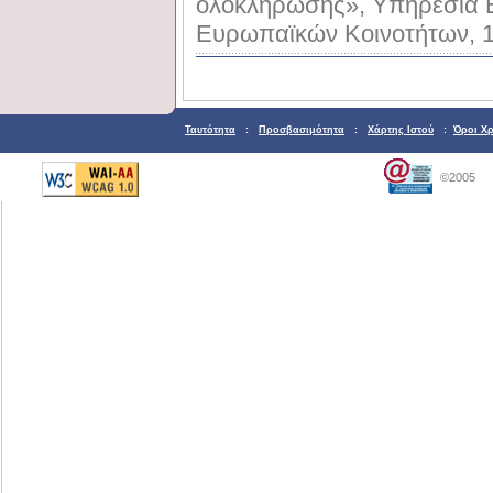
ολοκλήρωσης», Υπηρεσία 
Ευρωπαϊκών Κοινοτήτων, 
Ταυτότητα
:
Προσβασιμότητα
:
Χάρτης Ιστού
:
Όροι Χ
©2005