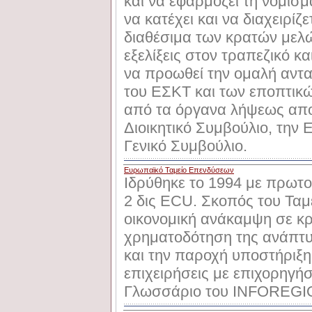
και να εφαρμόζει τη νομισμα
να κατέχει και να διαχειρί
διαθέσιμα των κρατών μελώ
εξελίξεις στον τραπεζικό κ
να προωθεί την ομαλή αντ
του EΣKT και των εποπτικώ
από τα όργανα λήψεως απο
Διοικητικό Συμβούλιο, την 
Γενικό Συμβούλιο.
Ευρωπαϊκό Ταμείο Επενδύσεων
Ιδρύθηκε το 1994 με πρωτο
2 δις ECU. Σκοπός του Ταμε
οικονομική ανάκαμψη σε κρ
χρηματοδότηση της ανάπτ
και την παροχή υποστήριξης
επιχειρήσεις με επιχορηγήσε
Γλωσσάριο του INFOREG