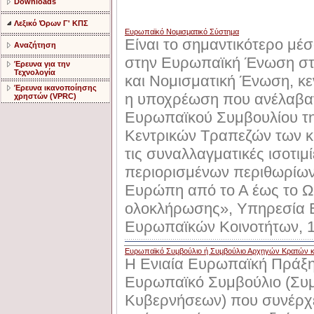
Downloads
Λεξικό Όρων Γ' ΚΠΣ
Ευρωπαϊκό Νομισματικό Σύστημα
Είναι το σημαντικότερο μέ
Αναζήτηση
στην Ευρωπαϊκή Ένωση στη
Έρευνα για την
Τεχνολογία
και Νομισματική Ένωση, κεν
Έρευνα ικανοποίησης
η υποχρέωση που ανέλαβα
χρηστών (VPRC)
Ευρωπαϊκού Συμβουλίου τη
Κεντρικών Τραπεζών των κ
τις συναλλαγματικές ισοτιμ
περιορισμένων περιθωρίων
Ευρώπη από το Α έως το Ω
ολοκλήρωσης», Υπηρεσία 
Ευρωπαϊκών Κοινοτήτων, 
Ευρωπαϊκό Συμβούλιο ή Συμβούλιο Αρχηγών Κρατών 
Η Ενιαία Ευρωπαϊκή Πράξη
Ευρωπαϊκό Συμβούλιο (Συ
Κυβερνήσεων) που συνέρχε