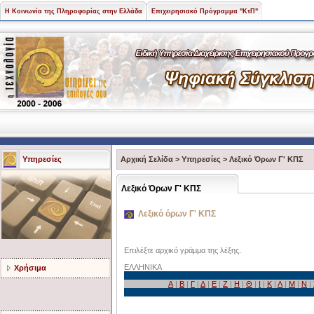
Η Κοινωνία της Πληροφορίας στην Ελλάδα
Επιχειρησιακό Πρόγραμμα "ΚτΠ"
Υπηρεσίες
Αρχική Σελίδα
>
Υπηρεσίες
>
Λεξικό Όρων Γ' ΚΠΣ
Λεξικό Όρων Γ' ΚΠΣ
Λεξικό όρων Γ' ΚΠΣ
Επιλέξτε αρχικό γράμμα της λέξης.
ΕΛΛΗΝΙΚΑ
Χρήσιμα
Α
|
Β
|
Γ
|
Δ
|
Ε
|
Ζ
|
Η
|
Θ
|
Ι
|
Κ
|
Λ
|
Μ
|
Ν
|