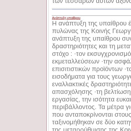
των τεσσάρων αυτών αξόν
Ανάπτυξη υπαίθρου
Η ανάπτυξη της υπαίθρου έ
πυλώνας της Κοινής Γεωργι
ανάπτυξη της υπαίθρου συν
δραστηριότητες και τη μετα
στόχο : ·τον εκσυγχρονισμ
εκμεταλλεύσεων ·την ασφάλ
επισιτιστικών προϊόντων ·τ
εισοδήματα για τους γεωργ
εναλλακτικές δραστηριότητ
απασχόλησης ·τη βελτίωση
εργασίας, την ισότητα ευκα
περιβάλλοντος. Τα μέτρα γ
που ανταποκρίνονται στου
ταξινομήθηκαν σε δύο κατηγ
της μεταρρύθμισης της Κοι