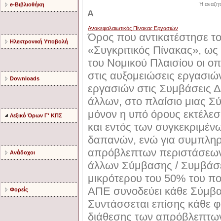
Ή αναζητ
e-Βιβλιοθήκη
Α
Ανακεφαλαιωτικός Πίνακας Εργασιών
Όρος που αντικατέστησε τ
Ηλεκτρονική Υποβολή
«Συγκριτικός Πίνακας», ω
του Νομικού Πλαισίου οι ο
στις αυξομειώσεις εργασιώ
Downloads
εργασιών στις Συμβάσεις 
άλλων, στο πλαίσιο μιας Σ
μόνον η υπό όρους εκτέλε
Λεξικό Όρων Γ' ΚΠΣ
και εντός των συγκεκριμέ
δαπανών, ενώ για συμπληρ
απρόβλεπτων περιστάσεων 
Ανάδοχοι
άλλων Σύμβασης / Συμβάσ
μικρότερου του 50% του π
ΑΠΕ συνοδεύει κάθε Σύμβα
Φορείς
Συντάσσεται επίσης κάθε 
διάθεσης των απρόβλεπτω