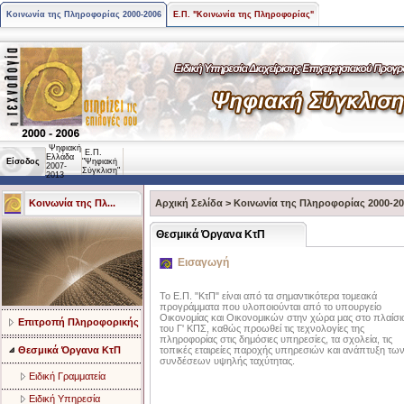
Κοινωνία της Πληροφορίας 2000-2006
Ε.Π. "Κοινωνία της Πληροφορίας"
Ψηφιακή
Ε.Π.
Ελλάδα
Είσοδος
"Ψηφιακή
2007-
Σύγκλιση"
2013
Κοινωνία της Πλ...
Αρχική Σελίδα
>
Κοινωνία της Πληροφορίας 2000-2
Θεσμικά Όργανα ΚτΠ
Εισαγωγή
Το Ε.Π. "ΚτΠ" είναι από τα σημαντικότερα τομεακά
προγράμματα που υλοποιούνται από το υπουργείο
Οικονομίας και Οικονομικών στην χώρα μας στο πλαίσι
Επιτροπή Πληροφορικής
του Γ' ΚΠΣ, καθώς προωθεί τις τεχνολογίες της
πληροφορίας στις δημόσιες υπηρεσίες, τα σχολεία, τις
Θεσμικά Όργανα ΚτΠ
τοπικές εταιρείες παροχής υπηρεσιών και ανάπτυξη τω
συνδέσεων υψηλής ταχύτητας.
Ειδική Γραμματεία
Ειδική Υπηρεσία