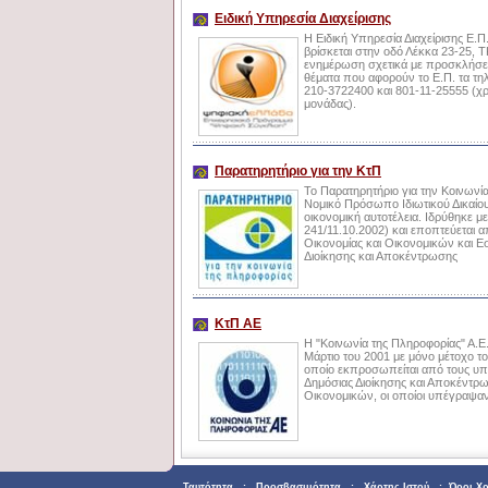
Ειδική Υπηρεσία Διαχείρισης
Η Ειδική Υπηρεσία Διαχείρισης Ε.
βρίσκεται στην οδό Λέκκα 23-25, Τ
ενημέρωση σχετικά με προσκλήσεις
θέματα που αφορούν το Ε.Π. τα τηλ
210-3722400 και 801-11-25555 (χρ
μονάδας).
Παρατηρητήριο για την ΚτΠ
Το Παρατηρητήριο για την Κοινωνία
Νομικό Πρόσωπο Ιδιωτικού Δικαίου,
οικονομική αυτοτέλεια. Ιδρύθηκε μ
241/11.10.2002) και εποπτεύεται 
Οικονομίας και Οικονομικών και Ε
Διοίκησης και Αποκέντρωσης
ΚτΠ ΑΕ
Η "Κοινωνία της Πληροφορίας" Α.Ε.
Μάρτιο του 2001 με μόνο μέτοχο το
οποίο εκπροσωπείται από τους υ
Δημόσιας Διοίκησης και Αποκέντρω
Οικονομικών, οι οποίοι υπέγραψαν 
Ταυτότητα
:
Προσβασιμότητα
:
Χάρτης Ιστού
:
Όροι Χ