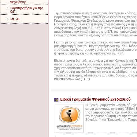
Διαχείρισης
Παρατηρητήριο για την
ΚτΠ
Την σπουδαιότητά αυτή αναγνώρισε έγκαιρα το κράτος,
φορά όργανα που έχουν αναλάβει να φέρουν εις πέρας τ
ΚτΠ ΑΕ
Γραμματεία Ψηφιακού Σχεδιασμού, κύρια αποστολή της οπ
Προγράμματος, αλλά και η παραγωγή πολιτικής για τη ν
Διαχειριστική Αρχή του Ε.Π. "ΚτΠ" στην Ειδική Γραμματ
αρμοδιότητες την ένταξη έργων στο ΕΠ, την παρακολού
εκτέλεσής τους, και την αξιολόγηση των αποτελεσμάτω
Για την μέτρηση και ποιοτική απεικόνιση των αποτελε
μας δημιουργήθηκε το Παρατηρητήριο για την ΚτΠ. Μέσα α
προτάσεις του θα μπορούν να γίνουν πιο ξεκάθαροι οι στ
ψηφιακή στρατηγική και τις δράσεις για την ΚτΠ.
Ιδιαίτερη μνεία θα πρέπει να γίνει για την Κοινωνία της
υποστηρίζει τους τελικούς δικαιούχους για την υλοποί
χρηματοδοτούνται από το Επιχειρησιακό. Αν έπρεπε να
την φιλοσοφία της θα λέγαμε ότι είναι η αναβάθμιση τη
Τομέα και η πλήρης αξιοποίηση των επενδύσεων στις 
και επικοινωνιών (ΤΠΕ).
Ειδική Γραμματεία Ψηφιακού Σχεδιασμού
Η Ειδική Γραμματεία Ψηφιακού Σχε
οποία μετονομάστηκε από "Ειδική Γ
της Πληροφορίας"), έχει σαν βασι
την παρακολούθηση και την εποπτ
Σύγκλιση" και "Κοινωνία της Πληρ