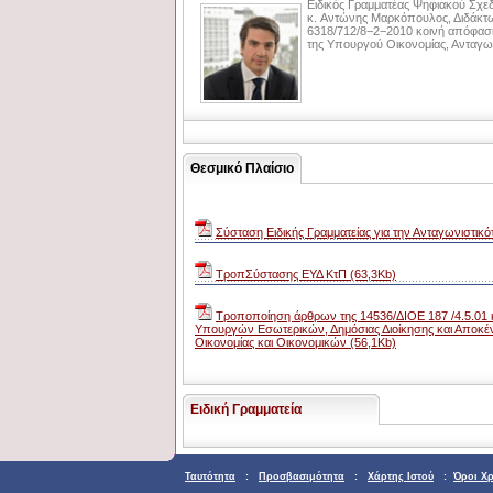
Ειδικός Γραμματέας Ψηφιακού Σχεδ
κ. Αντώνης Μαρκόπουλος, Διδάκτω
6318/712/8−2−2010 κοινή απόφασ
της Υπουργού Οικονομίας, Ανταγωνι
Θεσμικό Πλαίσιο
Σύσταση Ειδικής Γραμματείας για την Ανταγωνιστικό
ΤροπΣύστασης ΕΥΔ ΚτΠ (63,3Kb)
Τροποποίηση άρθρων της 14536/ΔΙΟΕ 187 /4.5.01
Υπουργών Εσωτερικών, Δημόσιας Διοίκησης και Αποκέ
Οικονομίας και Οικονομικών (56,1Kb)
Ειδική Γραμματεία
Ταυτότητα
:
Προσβασιμότητα
:
Χάρτης Ιστού
:
Όροι Χ