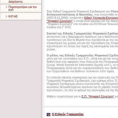
Διαχείρισης
Παρατηρητήριο για την
ΚτΠ
Στην Ειδική Γραμματεία Ψηφιακού Σχεδιασμού του
Υπου
Ανταγωνιστικότητας & Ναυτιλίας,
που συνεστήθη το 
ΚτΠ ΑΕ
1502/ 8.12.2000), υπάγεται η
Ειδική Υπηρεσία Επιχειρ
"Ψηφιακή Σύγκλιση"
η οποία είναι αρμόδια για την διαχε
"Ψηφιακή Σύγκλιση" στο πλαίσιο του ΕΣΠΑ και "Κοινων
πλαίσιο του Γ' ΚΠΣ.
Σκοποί της Ειδικής Γραμματείας Ψηφιακού Σχεδια
αποτελούν και η διαμόρφωση δράσεων και η διατύπωσ
προτάσεων για όλα τα θέματα που σχετίζονται με την ε
στραητηγική της χώρας και για την προώθηση της πλη
τεχνολογιών σε όλους του τομείς της οικονομικής και κο
χώρας.
Ο ρόλος της Ειδικής Γραμματείας Ψηφιακού Σχεδ
μόνο για την υλοποίηση των Ε.Π., αλλά και για την ε
διεθνή fora που αφορούν στην Κοινωνία της Πληροφορί
Group, World Summit for Information Society κλπ.), το
Πληροφορικής αλλά και την παρακολούθηση των διεθνώ
των Ευρωπαϊκών και διεθνών πολιτικών στον τομέα.
Σε επίπεδο εθνικής στρατηγικής για την ανάπτυξη της Π
Γραμματεία Ψηφιακού Σχεδιασμού, έχει κρίσιμο ρόλο. Ο
Ψηφιακού Σχεδιασμού είναι ο συντονιστής της Επιτροπ
ανώτατου θεσμοθετημένου οργάνου για τη χάραξη πολιτ
τεχνολογιών, σε όλο το φάσμα της οικονομίας και της δη
Μάθετε περισσότερα για το
Ε.Π. "Ψηφιακή Σύγκλιση"
κα
Ο Ειδικός Γραμματέας