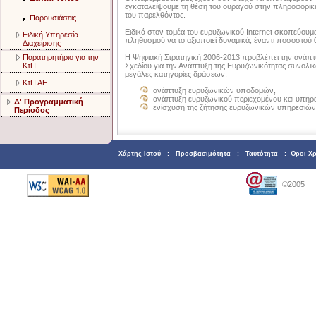
εγκαταλείψουμε τη θέση του ουραγού στην πληροφορική 
του παρελθόντος.
Παρουσιάσεις
Ειδικά στον τομέα του ευρυζωνικού Internet σκοπεύουμ
Ειδική Υπηρεσία
πληθυσμού να το αξιοποιεί δυναμικά, έναντι ποσοστού 0
Διαχείρισης
Παρατηρητήριο για την
Η Ψηφιακή Στρατηγική 2006-2013 προβλέπει την ανάπτ
ΚτΠ
Σχεδίου για την Ανάπτυξη της Ευρυζωνικότητας συνολι
μεγάλες κατηγορίες δράσεων:
ΚτΠ ΑΕ
ανάπτυξη ευρυζωνικών υποδομών,
ανάπτυξη ευρυζωνικού περιεχομένου και υπηρε
Δ' Προγραμματική
ενίσχυση της ζήτησης ευρυζωνικών υπηρεσιών
Περίοδος
Χάρτης Ιστού
:
Προσβασιμότητα
:
Ταυτότητα
:
Όροι Χ
©2005