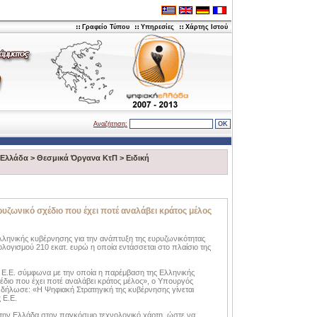
Γραφείο Τύπου
Υπηρεσίες
Χάρτης Ιστού
Αναζήτηση:
 Ελλάδα
>
Θεσμικά Όργανα ΚτΠ
>
Ειδική
υζωνικό σχέδιο που έχει ποτέ αναλάβει κράτος μέλος
ληνικής κυβέρνησης για την ανάπτυξη της ευρυζωνικότητας
λογισμού 210 εκατ. ευρώ η οποία εντάσσεται στο πλαίσιο της
ς Ε.Ε. σύμφωνα με την οποία η παρέμβαση της Ελληνικής
έδιο που έχει ποτέ αναλάβει κράτος μέλος», ο Υπουργός
δήλωσε: «Η Ψηφιακή Στρατηγική της κυβέρνησης γίνεται
 Ε.Ε.
την Ελλάδα στον παγκόσμιο τεχνολογικό χάρτη, ώστε να