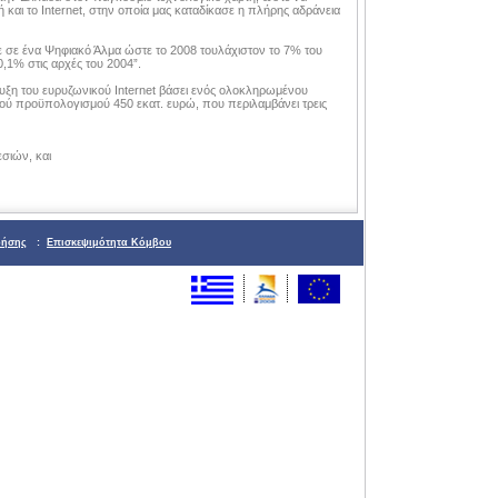
και το Internet, στην οποία μας καταδίκασε η πλήρης αδράνεια
ε σε ένα Ψηφιακό Άλμα ώστε το 2008 τουλάχιστον το 7% του
,1% στις αρχές του 2004”.
υξη του ευρυζωνικού Internet βάσει ενός ολοκληρωμένου
κού προϋπολογισμού 450 εκατ. ευρώ, που περιλαμβάνει τρεις
σιών, και
ρήσης
:
Επισκεψιμότητα Κόμβου