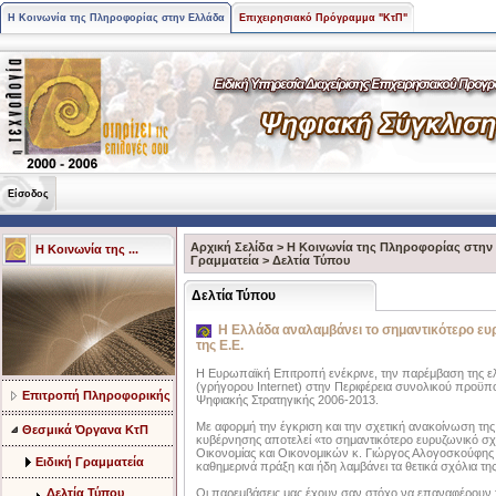
Η Κοινωνία της Πληροφορίας στην Ελλάδα
Επιχειρησιακό Πρόγραμμα "ΚτΠ"
Είσοδος
Αρχική Σελίδα
>
Η Κοινωνία της Πληροφορίας στην
Η Κοινωνία της ...
Γραμματεία
>
Δελτία Τύπου
Δελτία Τύπου
Η Ελλάδα αναλαμβάνει το σημαντικότερο ευρ
της Ε.Ε.
Η Ευρωπαϊκή Επιτροπή ενέκρινε, την παρέμβαση της ελ
(γρήγορου Internet) στην Περιφέρεια συνολικού προϋπο
Επιτροπή Πληροφορικής
Ψηφιακής Στρατηγικής 2006-2013.
Με αφορμή την έγκριση και την σχετική ανακοίνωση τη
Θεσμικά Όργανα ΚτΠ
κυβέρνησης αποτελεί «το σημαντικότερο ευρυζωνικό σχ
Οικονομίας και Οικονομικών κ. Γιώργος Αλογοσκούφης 
Ειδική Γραμματεία
καθημερινά πράξη και ήδη λαμβάνει τα θετικά σχόλια της
Δελτία Τύπου
Οι παρεμβάσεις μας έχουν σαν στόχο να επαναφέρουν 