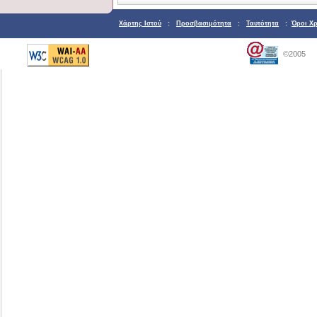
Χάρτης Ιστού
:
Προσβασιμότητα
:
Ταυτότητα
:
Όροι Χ
©2005