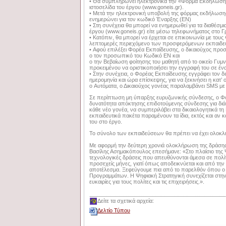
• Θα συμπληρώνει ηλεκτρονικά την «Φόρμα Εκδήλωσης 
ιστοσελίδα του έργου (www.goneis.gr).
• Μετά την ηλεκτρονική υποβολή της φόρμας εκδήλωση
ενημερώνει για τον κωδικό Έναρξης (ΕΝ)
• Στη συνέχεια θα μπορεί να ενημερωθεί για τα διαθέσμ
έργου (www.goneis.gr) είτε μέσω τηλεφωνήματος στο Γ
• Κατόπιν, θα μπορεί να έρχεται σε επικοινωνία με τους
λεπτομερές περιεχόμενο των προσφερόμενων εκπαιδε
• Αφού επιλέξει Φορέα Εκπαίδευσης, ο δικαιούχος προσ
o τον προσωπικό του Κωδικό ΕΝ και
o την Βεβαίωση φοίτησης του μαθητή από το οικείο Γυμ
προκειμένου να οριστικοποιήσει την εγγραφή του σε έ
• Στην συνέχεια, ο Φορέας Εκπαίδευσης εγγράφει τον δι
ημερομηνία και ώρα επίσκεψης, για να ξεκινήσει η κατ’ 
o Αυτόματα, ο Δικαιούχος γονέας παραλαμβάνει SMS μ
Σε περίπτωση μη ύπαρξης ευρυζωνικής σύνδεσης, ο Φο
δυνατότητα απόκτησης επιδοτούμενης σύνδεσης για διά
κάθε νέο γονέα, να συμπεριλάβει στα δικαιολογητικά τη
εκπαιδευτικά πακέτα παραμένουν τα ίδια, εκτός και αν
του στο έργο.
Το σύνολο των εκπαιδεύσεων θα πρέπει να έχει ολοκληρ
Με αφορμή την δεύτερη χρονιά ολοκλήρωση της δράσης 
Βασίλης Ασημακόπουλος επεσήμανε: «Στο πλαίσιο της 
τεχνολογικές δράσεις που απευθύνονται άμεσα σε πολίτε
προσεχείς μήνες, γιατί όπως αποδεικνύεται και από την 
αποτέλεσμα. Ξεφεύγουμε πια από το παρελθόν όπου ο 
Προγραμμάτων. Η Ψηφιακή Στρατηγική συνεχίζεται στην
ευκαιρίες για τους πολίτες και τις επιχειρήσεις.».
Δείτε τα σχετικά αρχεία:
Δελτίο Τύπου