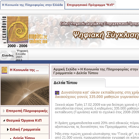
Η Κοινωνία της Πληροφορίας στην Ελλάδα
Επιχειρησιακό Πρόγραμμα "ΚτΠ"
Ψηφιακή
Ελλάδα
Είσοδος
2007-
2013
Αρχική Σελίδα
>
Η Κοινωνία της Πληροφορίας στην
Η Κοινωνία της ...
Γραμματεία
>
Δελτία Τύπου
Δελτία Τύπου
Δυνατότητα κατ' οίκον εκπαίδευσης στη χρ
δικαιούχους γονείς 335.000 μαθητών γυμνασίου
Ξεκινά αύριο Τρίτη 17.02.2009 και για δεύτερη χρονιά η
απευθύνεται στους γονείς ή κηδεμόνες 335.000 μαθητ
Επιτροπή Πληροφορικής
εκπαίδευση (Γυμνάσιο) κατά το σχολικό έτος 2008-2009 
Θεσμικά Όργανα ΚτΠ
Η δράση χρηματοδοτείται κατά 20% από εθνικούς πόρου
αξιοποιώντας τις δυνατότητες του Προγράμματος «Κοινω
Ειδική Γραμματεία
Ήδη στην πρώτη χρονιά υλοποίησης του "Γονείς.gr", η
από 21.000 γονείς πραγματοποίησαν εγγραφή σε κάποι
Δελτία Τύπου