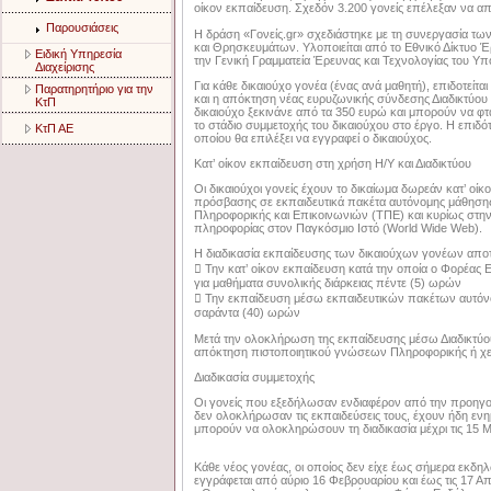
οίκον εκπαίδευση. Σχεδόν 3.200 γονείς επέλεξαν να απο
Παρουσιάσεις
H δράση «Γονείς.gr» σχεδιάστηκε με τη συνεργασία των
και Θρησκευμάτων. Υλοποιείται από το Εθνικό Δίκτυο 
Ειδική Υπηρεσία
την Γενική Γραμματεία Έρευνας και Τεχνολογίας του Υπ
Διαχείρισης
Για κάθε δικαιούχο γονέα (ένας ανά μαθητή), επιδοτείτ
Παρατηρητήριο για την
και η απόκτηση νέας ευρυζωνικής σύνδεσης Διαδικτύου
ΚτΠ
δικαιούχο ξεκινάνε από τα 350 ευρώ και μπορούν να φτά
το στάδιο συμμετοχής του δικαιούχου στο έργο. Η επι
ΚτΠ ΑΕ
οποίου θα επιλέξει να εγγραφεί ο δικαιούχος.
Κατ’ οίκον εκπαίδευση στη χρήση Η/Υ και Διαδικτύου
Οι δικαιούχοι γονείς έχουν το δικαίωμα δωρεάν κατ’ οίκ
πρόσβασης σε εκπαιδευτικά πακέτα αυτόνομης μάθησης 
Πληροφορικής και Επικοινωνιών (ΤΠΕ) και κυρίως στην 
πληροφορίας στον Παγκόσμιο Ιστό (World Wide Web).
Η διαδικασία εκπαίδευσης των δικαιούχων γονέων αποτε
 Την κατ’ οίκον εκπαίδευση κατά την οποία ο Φορέας Ε
για μαθήματα συνολικής διάρκειας πέντε (5) ωρών
 Την εκπαίδευση μέσω εκπαιδευτικών πακέτων αυτόνο
σαράντα (40) ωρών
Μετά την ολοκλήρωση της εκπαίδευσης μέσω Διαδικτύου, 
απόκτηση πιστοποιητικού γνώσεων Πληροφορικής ή χει
Διαδικασία συμμετοχής
Οι γονείς που εξεδήλωσαν ενδιαφέρον από την προηγο
δεν ολοκλήρωσαν τις εκπαιδεύσεις τους, έχουν ήδη ε
μπορούν να ολοκληρώσουν τη διαδικασία μέχρι τις 15 Μ
Κάθε νέος γονέας, οι οποίος δεν είχε έως σήμερα εκδη
εγγράφεται από αύριο 16 Φεβρουαρίου και έως τις 17 Απ