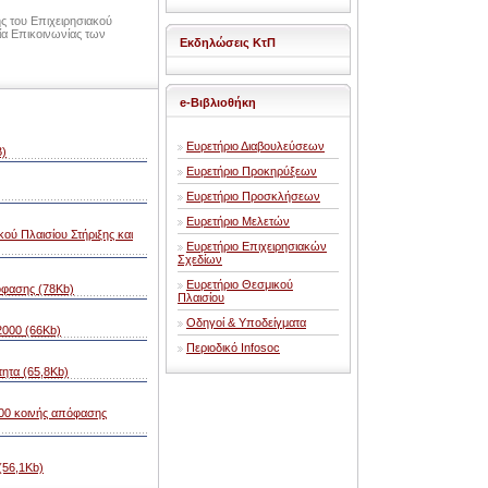
ης του Επιχειρησιακού
ία Επικοινωνίας των
Εκδηλώσεις ΚτΠ
e-Βιβλιοθήκη
Ευρετήριο Διαβουλεύσεων
Β)
Ευρετήριο Προκηρύξεων
Ευρετήριο Προσκλήσεων
Ευρετήριο Μελετών
κού Πλαισίου Στήριξης και
Ευρετήριο Επιχειρησιακών
Σχεδίων
Ευρετήριο Θεσμικού
όφασης (78Kb)
Πλαισίου
Οδηγοί & Υποδείγματα
2000 (66Kb)
Περιοδικό Infosoc
τητα (65,8Kb)
00 κοινής απόφασης
(56,1Kb)