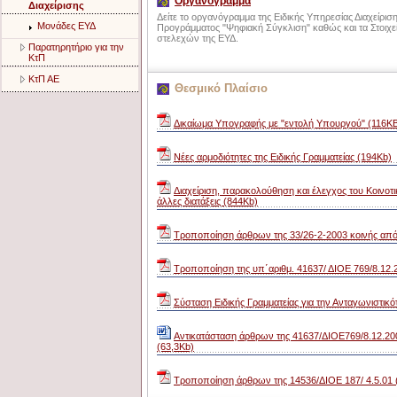
Οργανόγραμμα
Διαχείρισης
Δείτε το οργανόγραμμα της Ειδικής Υπηρεσίας Διαχείρισ
Μονάδες ΕΥΔ
Προγράμματος "Ψηφιακή Σύγκλιση" καθώς και τα Στοιχε
στελεχών της ΕΥΔ.
Παρατηρητήριο για την
ΚτΠ
ΚτΠ ΑΕ
Θεσμικό Πλαίσιο
Δικαίωμα Υπογραφής με "εντολή Υπουργού" (116Κ
Νέες αρμοδιότητες της Ειδικής Γραμματείας (194Kb)
Διαχείριση, παρακολούθηση και έλεγχος του Κοινοτι
άλλες διατάξεις (844Kb)
Τροποποίηση άρθρων της 33/26-2-2003 κοινής απ
Τροποποίηση της υπ΄αριθμ. 41637/ ΔΙΟΕ 769/8.12.
Σύσταση Ειδικής Γραμματείας για την Ανταγωνιστικό
Αντικατάσταση άρθρων της 41637/ΔΙΟΕ769/8.12.20
(63,3Kb)
Τροποποίηση άρθρων της 14536/ΔΙΟΕ 187/ 4.5.01 