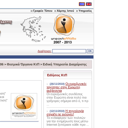
Γραφείο Τύπου
Χάρτης Ιστού
Υπηρεσίες
Αναζήτηση:
006
>
Θεσμικά Όργανα ΚτΠ
>
Ειδική Υπηρεσία Διαχείρισης
Ειδήσεις ΚτΠ
Οι ευρυζωνικές
(26/11/2010)
ταχύτητες στην Ευρώπη
αυξάνονται
ιση"
Οι ευρυζωνικές συνδέσεις
και
στην Ευρώπη είναι πολύ πιο
κλιση"
γρήγορες σήμερα από ό, τι πρ
...
Η τεχνολογία
(12/11/2010)
στηρίζει τις εκλογές!
Το ενδιαφέρον των πολιτών
για την ενημέρωση τους μέσω
Internet ξεπέρασε κάθε προ ...