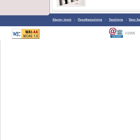
Χάρτης Ιστού
:
Προσβασιμότητα
:
Ταυτότητα
:
Όροι Χ
©2005