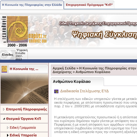
Η Κοινωνία της Πληροφορίας στην Ελλάδα
Επιχειρησιακό Πρόγραμμα "ΚτΠ"
Ψηφιακή
Ελλάδα
Είσοδος
2007-
2013
Αρχική Σελίδα
>
Η Κοινωνία της Πληροφορίας στην
Η Κοινωνία της ...
Διαχείρισης
>
Ανθρώπινο Κεφάλαιο
Ανθρώπινο Κεφάλαιο
Διαδικασία Στελέχωσης ΕΥΔ
Η στελέχωση των ειδικών υπηρεσιών γίνεται με μετακί
οικεία περιφέρεια, με απόσπαση προσωπικού που υπηρε
παρ. 2 του ν. 2000/1991 με οποιαδήποτε σχέση εργασ
Επιτροπή Πληροφορικής
Η μετακίνηση υπηρετούντος προσωπικού ή η απόσπασ
Θεσμικά Όργανα ΚτΠ
του ευρύτερου δημόσιου τομέα γίνεται με απόφαση του
Περιφέρειας ή με κοινή απόφαση των αρμόδιων υπουργώ
Ειδική Γραμματεία
υπηρεσιακού συμβουλίου ύστερα από ερώτημα του Γενικ
υπάγεται η ειδική υπηρεσία προς την επιτροπή αξιολόγ
Ειδική Υπηρεσία