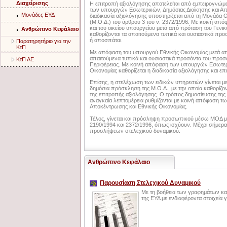
Διαχείρισης
Η επιτροπή αξιολόγησης αποτελείται από εμπειρογνώμο
των υπουργών Εσωτερικών, Δημόσιας Διοίκησης και Απ
Μονάδες ΕΥΔ
διαδικασία αξιολόγησης υποστηρίζεται από τη Μονάδα Ο
(Μ.Ο.Δ.) του άρθρου 3 του ν. 2372/1996. Με κοινή α
και του οικείου υπουργείου μετά από πρόταση του Γενι
Ανθρώπινο Κεφάλαιο
καθορίζονται τα απαιτούμενα τυπικά και ουσιαστικά πρ
ή αποσπάται.
Παρατηρητήριο για την
ΚτΠ
Με απόφαση του υπουργού Εθνικής Οικονομίας μετά από
απαιτούμενα τυπικά και ουσιαστικά προσόντα του προσω
ΚτΠ ΑΕ
Περιφέρειας. Με κοινή απόφαση των υπουργών Εσωτερι
Οικονομίας καθορίζεται η διαδικασία αξιολόγησης και επ
Επίσης, η στελέχωση των ειδικών υπηρεσιών γίνεται 
δημόσια πρόσκληση της Μ.Ο.Δ., με την οποία καθορίζον
της επιτροπής αξιολόγησης. Ο τρόπος δημοσίευσης της 
αναγκαία λεπτομέρεια ρυθμίζονται με κοινή απόφαση τ
Αποκέντρωσης και Εθνικής Οικονομίας.
Τέλος, γίνεται και πρόσληψη προσωπικού μέσω ΜΟΔ με
2190/1994 και 2372/1996, όπως ισχύουν. Μέχρι σήμερα
προσλήψεων στελεχικού δυναμικού.
Ανθρώπινο Κεφάλαιο
Παρουσίαση Στελεχικού Δυναμικού
Με τη βοήθεια των γραφημάτων και
της ΕΥΔ με ενδιαφέροντα στοιχεία 