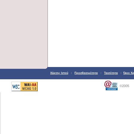
Χάρτης Ιστού
:
Προσβασιμότητα
:
Ταυτότητα
:
Όροι Χ
©2005