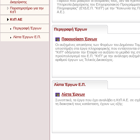
Παρόλο που μοιάζουν οι ονομασίες τους, δεν θα πρέπει
Διαχείρισης
Υπηρεσία Διαχείρισης του Επιχειρησιακού Προγράμματο
Παρατηρητήριο για την
Πληροφορίας" (ΕΥΔ Ε.Π. "ΚτΠ") με την "Κοινωνία της Π
ΚτΠ
Α.Ε.).
ΚτΠ ΑΕ
Περιγραφή Έργων
Περιγραφή Έργων
Λίστα Έργων Ε.Π.
Παρουσίαση Έργων
Οι αυξημένες απαιτήσεις των Φορέων του Δημόσιου Τομ
υποστήριξη στα έργα πληροφορικής που εντάσσονται σ
"ΚτΠ" οδήγησαν την Εταιρία να αυξήσει το μερίδιό της σ
προϋπολογισμό του Ε.Π. "ΚτΠ" με την ανάληψη αυξημέ
αριθμού έργων ως Τελικός Δικαιούχος.
Λίστα Έργων Ε.Π.
Λίστα Έργων
Συνοπτικά, τα έργα που έχει αναλάβει η ΚτΠ Α.Ε. σε σχ
τη διοικητική τους κατάσταση, έχουν ως εξής: