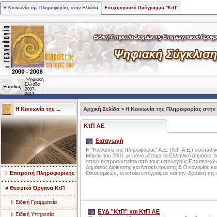
Η Κοινωνία της Πληροφορίας στην Ελλάδα
Επιχειρησιακό Πρόγραμμα "ΚτΠ"
Ψηφιακή
Ελλάδα
Είσοδος
2007-
2013
Η Κοινωνία της ...
Αρχική Σελίδα
>
Η Κοινωνία της Πληροφορίας στην
ΚτΠ ΑΕ
Εισαγωγή
Η "Κοινωνία της Πληροφορίας" Α.Ε. (ΚτΠ Α.Ε.) συστάθηκ
Μάρτιο του 2001 με μόνο μέτοχο το Ελληνικό Δημόσιο, τ
οποίο εκπροσωπείται από τους υπουργούς Εσωτερικώ
Δημόσιας Διοίκησης και Αποκέντρωσης & Οικονομίας κα
Επιτροπή Πληροφορικής
Οικονομικών, οι οποίοι υπέγραψαν και την ιδρυτική της
Θεσμικά Όργανα ΚτΠ
Ειδική Γραμματεία
ΕΥΔ "ΚτΠ" και ΚτΠ ΑΕ
Ειδική Υπηρεσία