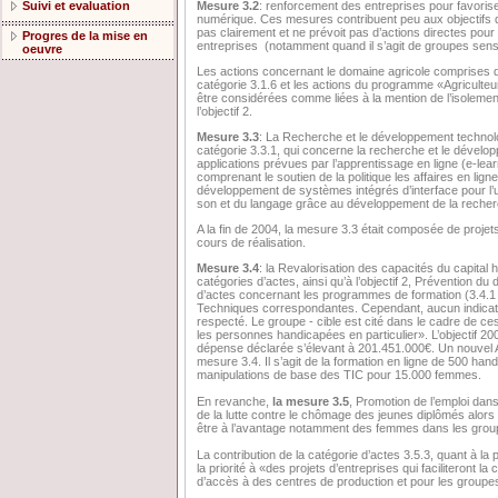
Mesure 3.2
: renforcement des entreprises pour favoris
Suivi et evaluation
numérique. Ces mesures contribuent peu aux objectifs 
pas clairement et ne prévoit pas d’actions directes pour 
Progres de la mise en
entreprises (notamment quand il s’agit de groupes sens
oeuvre
Les actions concernant le domaine agricole comprises da
catégorie 3.1.6 et les actions du programme «Agriculteu
être considérées comme liées à la mention de l’isoleme
l’objectif 2.
Mesure 3.3
: La Recherche et le développement technolo
catégorie 3.3.1, qui concerne la recherche et le dévelop
applications prévues par l’apprentissage en ligne (e-lear
comprenant le soutien de la politique les affaires en lign
développement de systèmes intégrés d’interface pour l’uti
son et du langage grâce au développement de la recherc
A la fin de 2004, la mesure 3.3 était composée de proje
cours de réalisation.
Mesure 3.4
: la Revalorisation des capacités du capital h
catégories d’actes, ainsi qu’à l’objectif 2, Prévention d
d’actes concernant les programmes de formation (3.4.1 
Techniques correspondantes. Cependant, aucun indicate
respecté. Le groupe - cible est cité dans le cadre de c
les personnes handicapées en particulier». L’objectif 20
dépense déclarée s’élevant à 201.451.000€. Un nouvel Ap
mesure 3.4. Il s’agit de la formation en ligne de 500 ha
manipulations de base des TIC pour 15.000 femmes.
En revanche,
la mesure 3.5
, Promotion de l’emploi dans
de la lutte contre le chômage des jeunes diplômés alor
être à l’avantage notamment des femmes dans les grou
La contribution de la catégorie d’actes 3.5.3, quant à la 
la priorité à «des projets d’entreprises qui faciliteront 
d’accès à des centres de production et pour les groupes 