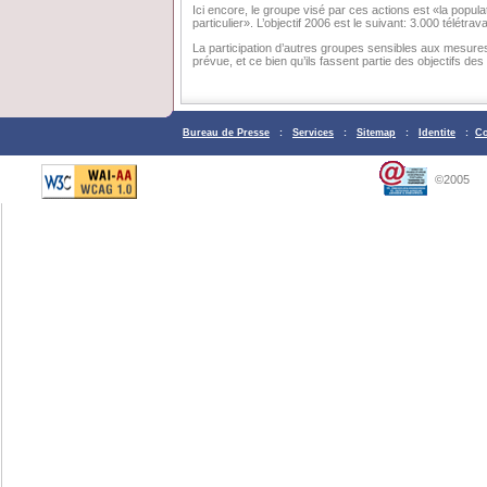
Ici encore, le groupe visé par ces actions est «la pop
particulier». L’objectif 2006 est le suivant: 3.000 télétr
La participation d’autres groupes sensibles aux mesures
prévue, et ce bien qu’ils fassent partie des objectifs des
Bureau de Presse
:
Services
:
Sitemap
:
Identite
:
Co
©2005