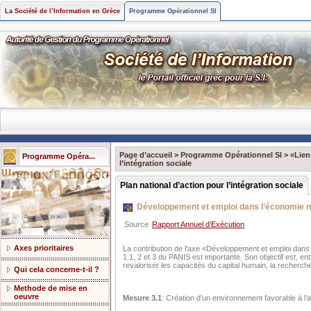
La Société de l’Information en Grèce
Programme Opérationnel SI
Page d’accueil
>
Programme Opérationnel SI
>
«Lien
Programme Opéra...
l’intégration sociale
Plan national d’action pour l’intégration sociale
Développement et emploi dans l’économie 
Source
Rapport Annuel d’Exécution
Axes prioritaires
La contribution de l’axe «Développement et emploi dans
1.1, 2 et 3 du PANIS est importante. Son objectif est, en
revaloriser les capacités du capital humain, la recherc
Qui cela concerne-t-il ?
Methode de mise en
oeuvre
Mesure 3.1
: Création d’un environnement favorable à l’