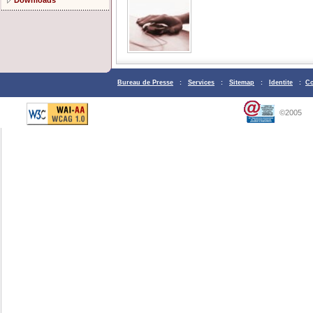
Downloads
Bureau de Presse
:
Services
:
Sitemap
:
Identite
:
Co
©2005