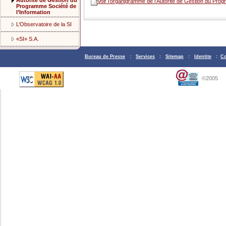
Autorité de Gestion du
Voir l’organigramme de l'Autorité de Gestion du Prog
Programme Société de
l’Information
L’Observatoire de la SI
«SI» S.A.
Bureau de Presse
:
Services
:
Sitemap
:
Identite
:
Co
©2005