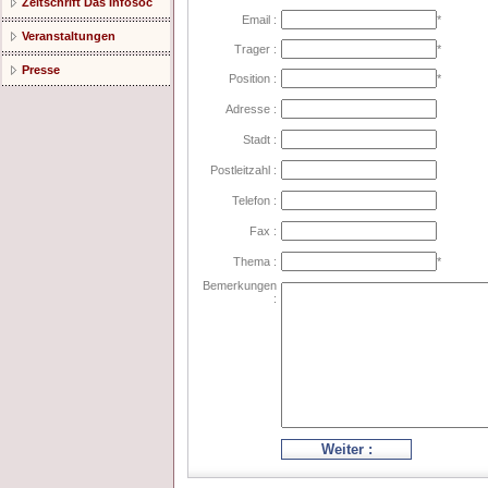
Zeitschrift Das Infosoc
Email :
*
Veranstaltungen
Trager :
*
Presse
Position :
*
Adresse :
Stadt :
Postleitzahl :
Telefon :
Fax :
Thema :
*
Bemerkungen
:
Weiter :