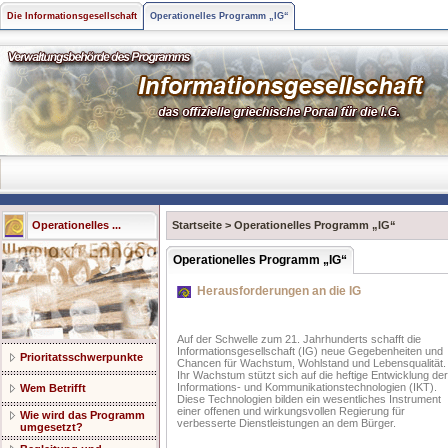
Die Informationsgesellschaft
Operationelles Programm „IG“
Operationelles ...
Startseite
>
Operationelles Programm „IG“
Operationelles Programm „IG“
Herausforderungen an die IG
Auf der Schwelle zum 21. Jahrhunderts schafft die
Informationsgesellschaft (IG) neue Gegebenheiten und
Prioritatsschwerpunkte
Chancen für Wachstum, Wohlstand und Lebensqualität.
Ihr Wachstum stützt sich auf die heftige Entwicklung der
Informations- und Kommunikationstechnologien (IKT).
Wem Betrifft
Diese Technologien bilden ein wesentliches Instrument
einer offenen und wirkungsvollen Regierung für
Wie wird das Programm
verbesserte Dienstleistungen an dem Bürger.
umgesetzt?