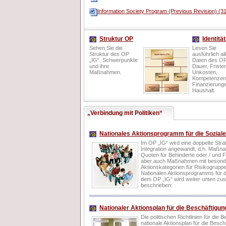
Information Society Program (Previous Revision) (3
Struktur OP
Identitä
Sehen Sie die
Lesen Sie
Struktur des OP
ausführlich al
„IG“. Schwerpunkte
Daten des OP
und ihre
Dauer, Friste
Maßnahmen.
Unkosten,
Kompetenzen
Finanzierung
Haushalt.
„Verbindung mit Politiken“
Nationales Aktionsprogramm für die Soziale 
Im OP „IG“ wird eine doppelte Strat
Integration angewandt, d.h. Maßna
Quoten für Behinderte oder / und 
aber auch Maßnahmen mit besonde
Aktionskategorien für Risikogrupp
Nationalen Aktionsprogramms für di
dem OP „IG“ wird weiter unten z
beschrieben:
Nationaler Aktionsplan für die Beschäftigun
Die politischen Richtlinien für die 
nationale Aktionsplan für die Besc