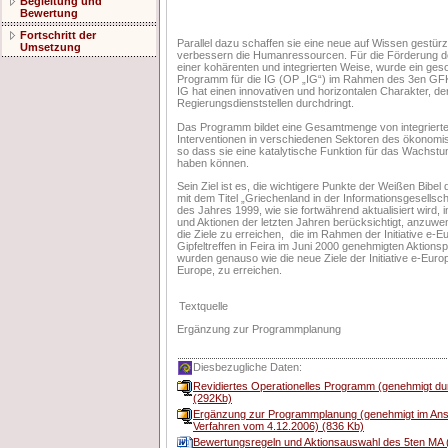
Begleitung und
Bewertung
Fortschritt der
Parallel dazu schaffen sie eine neue auf Wissen gestürz
Umsetzung
verbessern die Humanressourcen. Für die Förderung de
einer kohärenten und integrierten Weise, wurde ein ges
Programm für die IG (OP „IG“) im Rahmen des 3en G
IG hat einen innovativen und horizontalen Charakter, der
Regierungsdienststellen durchdringt.
Das Programm bildet eine Gesamtmenge von integriert
Interventionen in verschiedenen Sektoren des ökonomi
so dass sie eine katalytische Funktion für das Wachstu
haben können.
Sein Ziel ist es, die wichtigere Punkte der Weißen Bibel
mit dem Titel „Griechenland in der Informationsgesellsch
des Jahres 1999, wie sie fortwährend aktualisiert wird,
und Aktionen der letzten Jahren berücksichtigt, anzuwe
die Ziele zu erreichen, die im Rahmen der Initiative e-
Gipfeltreffen in Feira im Juni 2000 genehmigten Aktion
wurden genauso wie die neue Ziele der Initiative e-Europ
Europe, zu erreichen.
Textquelle
Ergänzung zur Programmplanung
Diesbezugliche Daten:
Revidiertes Operationelles Programm (genehmigt 
(292Kb)
Ergänzung zur Programmplanung (genehmigt im Ansch
Verfahren vom 4.12.2006) (836 Kb)
Bewertungsregeln und Aktionsauswahl des 5ten MA 