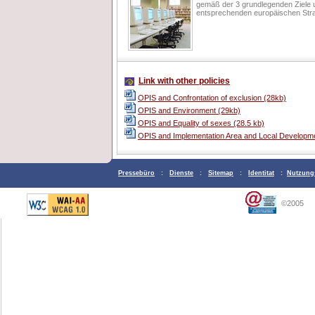
gemäß der 3 grundlegenden Ziele un
entsprechenden europäischen Strat
Link with other policies
OPIS and Confrontation of exclusion (28kb)
OPIS and Environment (29kb)
OPIS and Equality of sexes (28.5 kb)
OPIS and Implementation Area and Local Developme
Pressebüro
:
Dienste
:
Sitemap
:
Identitat
:
Nutzung
©2005